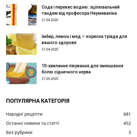
Сода і перекис водню: зцілювальний
тандем від професора Неумивакіна
21.04.2020
Імбир, лимон і мед — корисна тріада для
вашого здоровя
21.04.2020
10-хвилинне лікування для зменшення
болю сідничного нерва
21.04.2020
ПОПУЛЯРНА КАТЕГОРІЯ
Народні рецепти
681
Останні новини та статті
452
Без рубрики
3