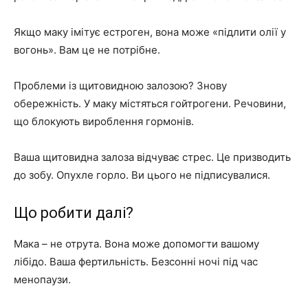
Якщо маку імітує естроген, вона може «підлити олії у
вогонь». Вам це не потрібне.
Проблеми із щитовидною залозою? Знову
обережність. У маку містяться гойтрогени. Речовини,
що блокують вироблення гормонів.
Ваша щитовидна залоза відчуває стрес. Це призводить
до зобу. Опухле горло. Ви цього не підписувалися.
Що робити далі?
Мака – не отрута. Вона може допомогти вашому
лібідо. Ваша фертильність. Безсонні ночі під час
менопаузи.