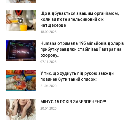
Що відбувається з вашим організмом,
коли ви п’єте апельсиновий сік
натщесерце
18.09.2025
Humana отримала 195 мільйонів доларів
прибутку завдяки стабілізації витрат на
охорону...
07.11.2025
У тих, що худнуть під рукою завжди
повинен бути такий список:
21.04.2020
МІНУС 15 РОКІВ ЗАБЕЗПЕЧЕНО!!!
20.04.2020