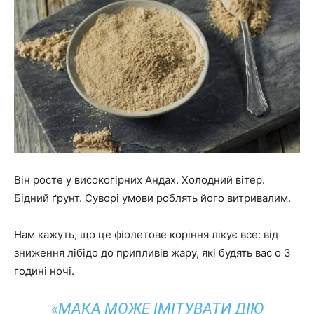
Він росте у високогірних Андах. Холодний вітер.
Бідний ґрунт. Суворі умови роблять його витривалим.
Нам кажуть, що це фіолетове коріння лікує все: від
зниження лібідо до припливів жару, які будять вас о 3
годині ночі.
«МАКА МОЖЕ ІМІТУВАТИ ДІЮ