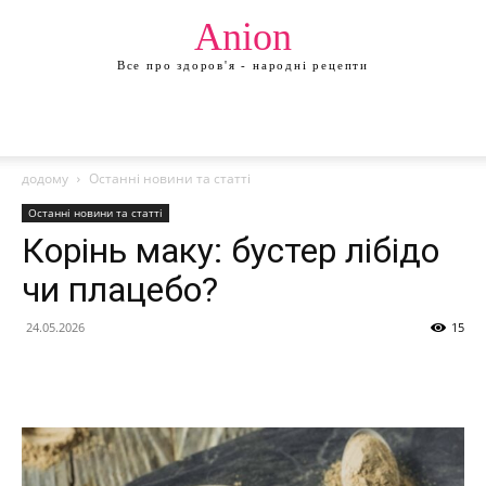
Anion
Все про здоров'я - народні рецепти
додому
Останні новини та статті
Останні новини та статті
Корінь маку: бустер лібідо
чи плацебо?
24.05.2026
15