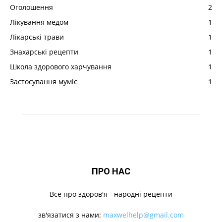
Оголошення
2
Лікування медом
1
Лікарські трави
1
Знахарські рецепти
1
Школа здорового харчування
1
Застосування муміє
1
ПРО НАС
Все про здоров'я - народні рецепти
зв'язатися з нами:
maxwelhelp@gmail.com