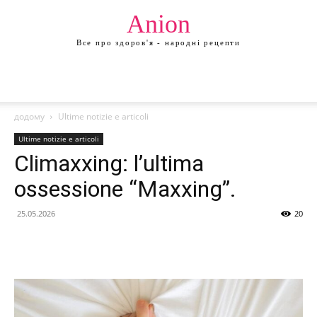
Anion
Все про здоров'я - народні рецепти
додому
Ultime notizie e articoli
Ultime notizie e articoli
Climaxxing: l’ultima
ossessione “Maxxing”.
25.05.2026
20