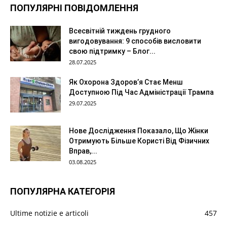
ПОПУЛЯРНІ ПОВІДОМЛЕННЯ
Всесвітній тиждень грудного
вигодовування: 9 способів висловити
свою підтримку – Блог...
28.07.2025
Як Охорона Здоров’я Стає Менш
Доступною Під Час Адміністрації Трампа
29.07.2025
Нове Дослідження Показало, Що Жінки
Отримують Більше Користі Від Фізичних
Вправ,...
03.08.2025
ПОПУЛЯРНА КАТЕГОРІЯ
Ultime notizie e articoli
457