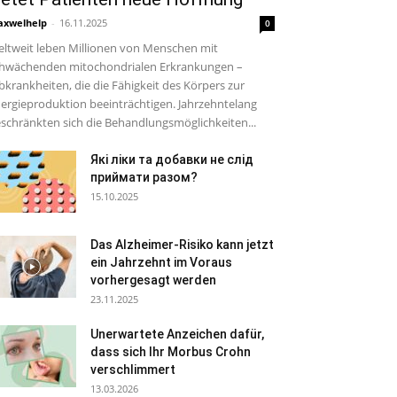
xwelhelp
-
16.11.2025
0
ltweit leben Millionen von Menschen mit
hwächenden mitochondrialen Erkrankungen –
bkrankheiten, die die Fähigkeit des Körpers zur
ergieproduktion beeinträchtigen. Jahrzehntelang
schränkten sich die Behandlungsmöglichkeiten...
Які ліки та добавки не слід
приймати разом?
15.10.2025
Das Alzheimer-Risiko kann jetzt
ein Jahrzehnt im Voraus
vorhergesagt werden
23.11.2025
Unerwartete Anzeichen dafür,
dass sich Ihr Morbus Crohn
verschlimmert
13.03.2026