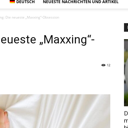
DEUTSCH
NEUESTE NACHRICHTEN UND ARTIKEL
ng: Die neueste „Maxxing“-Obsession
neueste „Maxxing“-
12
D
m
b