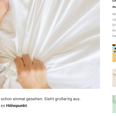
ma
We
sc
Er
En
be
es schon einmal gesehen. Sieht großartig aus.
t es
Höhepunkt
.