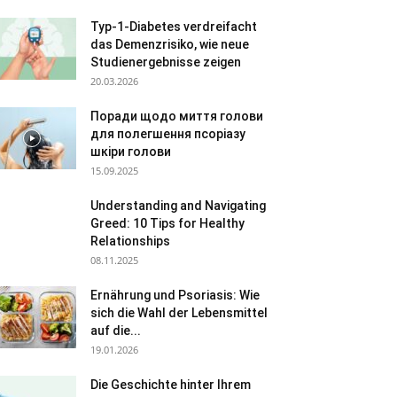
Typ-1-Diabetes verdreifacht
das Demenzrisiko, wie neue
Studienergebnisse zeigen
20.03.2026
Поради щодо миття голови
для полегшення псоріазу
шкіри голови
15.09.2025
Understanding and Navigating
Greed: 10 Tips for Healthy
Relationships
08.11.2025
Ernährung und Psoriasis: Wie
sich die Wahl der Lebensmittel
auf die...
19.01.2026
Die Geschichte hinter Ihrem