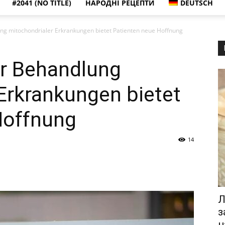
#2041 (NO TITLE)
НАРОДНІ РЕЦЕПТИ
DEUTSCH
ng mitochondrialer Erkrankungen bietet Patienten neue Hoffnung
er Behandlung
Erkrankungen bietet
Hoffnung
14
Л
з
н