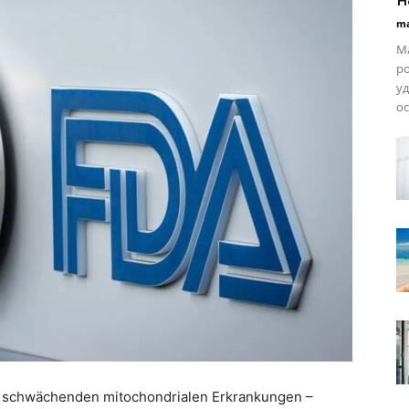
ma
Ма
ро
уд
ос
t schwächenden mitochondrialen Erkrankungen –