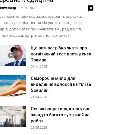
xwelhelp
-
21.04.2020
0
зь досить швидко заліковує рани, виразки,
зсмоктує ущільнення від уколів, синці після
арів, допомагає при ревматизмі, радикуліті,
теохондрозі, артритах і поліартритах.
Що вам потрібно знати про
когнітивний тест президента
Трампа
02.11.2025
Саморобне мило для
видалення волосся на тілі за
5 хвилин!
21.04.2020
Ось як впоратися, коли у вас
занадто багато зустрічей на
роботі...
29.08.2025