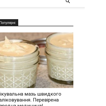
Популярні
ікувальна мазь швидкого
аліковування. Перевірена
ародна медицина!