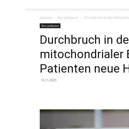
додому
Без рубрики
Durchbruch in der Behandlu
Без рубрики
Durchbruch in d
mitochondrialer 
Patienten neue 
16.11.2025