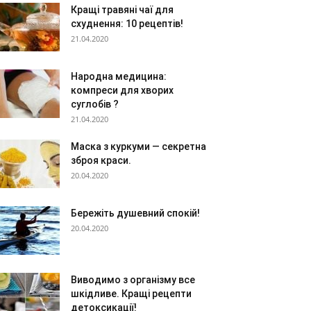
Кращі травяні чаї для
схуднення: 10 рецептів!
21.04.2020
Народна медицина:
компреси для хворих
суглобів ?
21.04.2020
Маска з куркуми — секретна
зброя краси.
20.04.2020
Бережіть душевний спокій!
20.04.2020
Виводимо з організму все
шкідливе. Кращі рецепти
детоксикації!