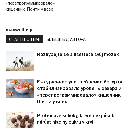
«перепрограммировало»
кишечник. Почти у всех
maxwelhelp
СТАТТІ ПО ТЕМІ
БІЛЬШЕ ВІД АВТОРА
Rozhýbejte se a ušetřete svůj mozek
Ежедневное употребление йогурта
стабилизировало уровень сахара и
«перепрограммировало» кишечник.
Почти у всех
Proteinové kuličky, které nezpůsobí
nárůst hladiny cukru v krvi