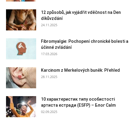
12 způsobů, jak vyjádřit vděčnost na Den
díkůvzdání
24.11.2025
Fibromyalgie: Pochopení chronické bolesti a
účinné zvládání
17.03.2026
Karcinom z Merkelových buněk: Přehled
28.11.2025
10 характеристик типу особистості
артиста естради (ESFP) – Блог Calm
02.09.2025