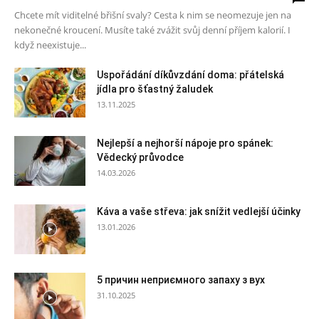
Chcete mít viditelné břišní svaly? Cesta k nim se neomezuje jen na
nekonečné kroucení. Musíte také zvážit svůj denní příjem kalorií. I
když neexistuje...
Uspořádání díkůvzdání doma: přátelská
jídla pro šťastný žaludek
13.11.2025
Nejlepší a nejhorší nápoje pro spánek:
Vědecký průvodce
14.03.2026
Káva a vaše střeva: jak snížit vedlejší účinky
13.01.2026
5 причин неприємного запаху з вух
31.10.2025