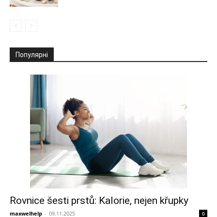
Популярні
Rovnice šesti prstů: Kalorie, nejen křupky
maxwelhelp
-
09.11.2025
0