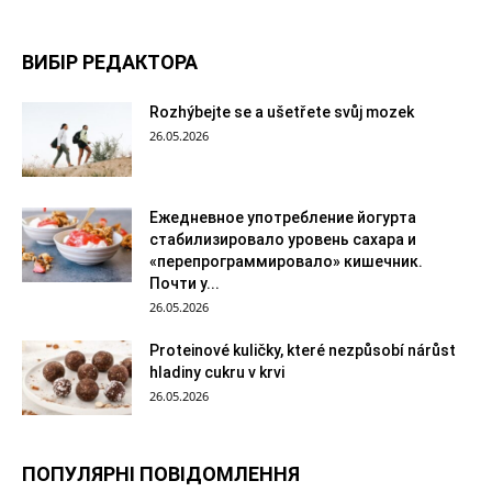
ВИБІР РЕДАКТОРА
Rozhýbejte se a ušetřete svůj mozek
26.05.2026
Ежедневное употребление йогурта
стабилизировало уровень сахара и
«перепрограммировало» кишечник.
Почти у...
26.05.2026
Proteinové kuličky, které nezpůsobí nárůst
hladiny cukru v krvi
26.05.2026
ПОПУЛЯРНІ ПОВІДОМЛЕННЯ