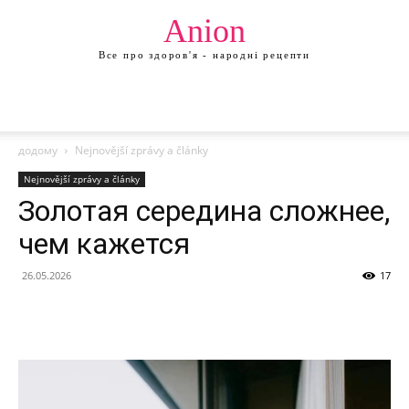
Anion
Все про здоров'я - народні рецепти
додому
Nejnovější zprávy a články
Nejnovější zprávy a články
Золотая середина сложнее,
чем кажется
26.05.2026
17