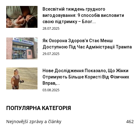
Всесвітній тиждень грудного
вигодовування: 9 способів висловити
свою підтримку – Блог...
28.07.2025
Як Охорона Здоров’я Стає Менш
Доступною Під Час Адміністрації Трампа
29.07.2025
Нове Дослідження Показало, Що Жінки
Отримують Більше Користі Від Фізичних
Вправ,...
03.08.2025
ПОПУЛЯРНА КАТЕГОРІЯ
Nejnovější zprávy a články
462