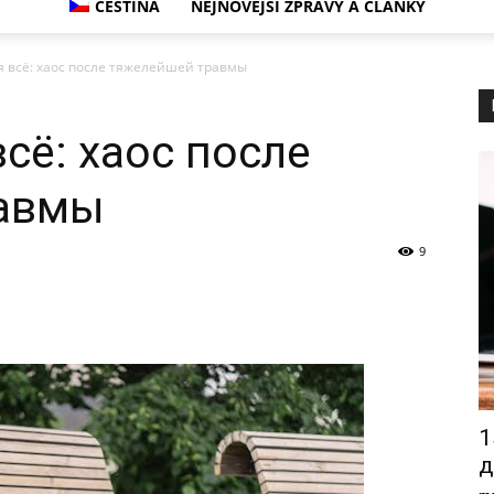
ČEŠTINA
NEJNOVĚJŠÍ ZPRÁVY A ČLÁNKY
я всё: хаос после тяжелейшей травмы
сё: хаос после
авмы
9
1
д