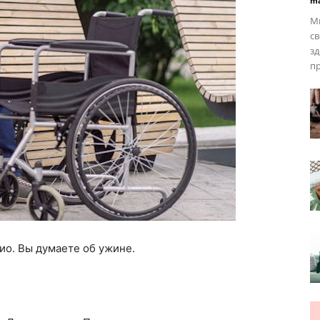
ma
Мн
св
зд
пр
ио. Вы думаете об ужине.