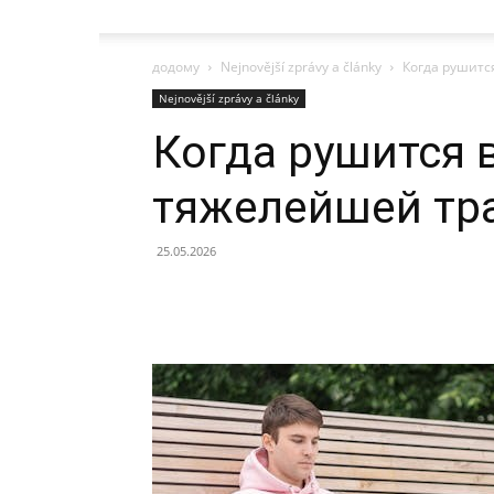
додому
Nejnovější zprávy a články
Когда рушитс
Nejnovější zprávy a články
Когда рушится в
тяжелейшей тр
25.05.2026