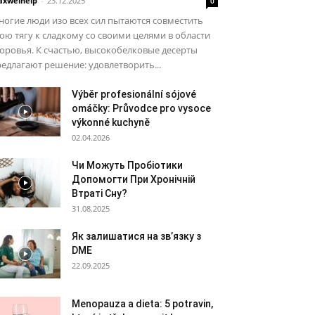
xwelhelp
-
23.12.2025
0
огие люди изо всех сил пытаются совместить
ою тягу к сладкому со своими целями в области
оровья. К счастью, высокобелковые десерты
едлагают решение: удовлетворить...
Výběr profesionální sójové
omáčky: Průvodce pro vysoce
výkonné kuchyně
02.04.2026
Чи Можуть Пробіотики
Допомогти При Хронічній
Втраті Сну?
31.08.2025
Як залишатися на зв’язку з
DME
22.09.2025
Menopauza a dieta: 5 potravin,