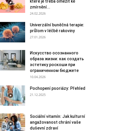
které je třeba omezit ke
zmírnění...
24.02.2026
Univerzální buněčná terapie:
průlom v léčbě rakoviny
27.01.2026
Искусство осознанного
образа жизни: как создать
эстетику роскоши при
ограниченном бюджете
10.04.2026
Pochopení psoriázy: Přehled
21.12.2025
Sociální vitamín: Jak kulturní
angažovanost chrání vaše
duševní zdraví