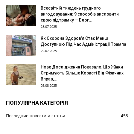
Всесвітній тиждень грудного
вигодовування: 9 способів висловити
свою підтримку — Блог...
28.07.2025
Як Охорона Здоров’я Стає Менш
Доступною Під Час Адміністрації Трампа
29.07.2025
Нове Дослідження Показало, Що Жінки
Отримують Більше Користі Від Фізичних
Вправ,...
03.08.2025
ПОПУЛЯРНА КАТЕГОРІЯ
Последние новости и статьи
458