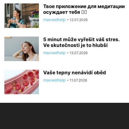
Твое приложение для медитации
осуждает тебя 🧘‍♂️
maxwelhelp
-
12.07.2026
5 minut může vyřešit váš stres.
Ve skutečnosti je to hlubší
maxwelhelp
-
12.07.2026
Vaše tepny nenávidí oběd
maxwelhelp
-
11.07.2026