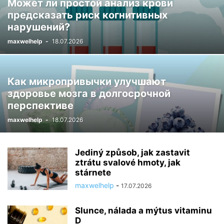
Может ли простой анализ крови
предсказать риск когнитивных
нарушений?
maxwelhelp
-
18.07.2026
Как микропривычки улучшают
здоровье мозга в долгосрочной
перспективе
maxwelhelp
-
18.07.2026
Jediný způsob, jak zastavit
ztrátu svalové hmoty, jak
stárnete
maxwelhelp
-
17.07.2026
Slunce, nálada a mýtus vitaminu
D