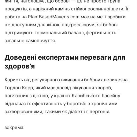
життя, наголошує, що бобові — це не просто група
продуктів, а наріжний камінь стійкої рослинної дієти. Її
робота на PlantBasedMavens.com має на меті зробити
це доступним для жінок, підкреслюючи, як бобові
підтримують гормональний баланс, фертильність і
загальне самопочуття.
Доведені експертами переваги для
здоров’я
Користь від регулярного вживання бобових величезна.
Гордон Керр, який має досвід лікування хвороб,
пов’язаних з дієтою, у країнах Карибського басейну
відзначає їх ефективність у боротьбі з хронічними
захворюваннями, такими як діабет і гіпертонія.
зокрема: