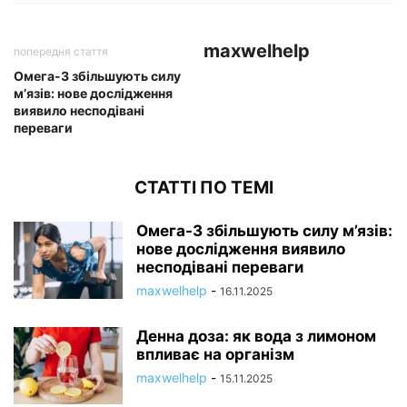
maxwelhelp
попередня стаття
Омега-3 збільшують силу
м’язів: нове дослідження
виявило несподівані
переваги
СТАТТІ ПО ТЕМІ
Омега-3 збільшують силу м’язів:
нове дослідження виявило
несподівані переваги
maxwelhelp
-
16.11.2025
Денна доза: як вода з лимоном
впливає на організм
maxwelhelp
-
15.11.2025