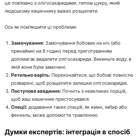
це пов’язано з
олігосахаридами
, типом цукру, який
людському кишечнику важко розщепити.
Ось як пом’якшити ці проблеми:
Замочування:
Замочування бобових на ніч (або
принаймні на 8 годин) перед приготуванням
допомагає видалити олігосахариди. Викиньте воду, в
якій вони були замочені.
Ретельно варіть:
Переконайтеся, що бобові повністю
розварені, щоб розщепити залишки олігосахаридів.
Поступове введення:
Почніть з невеликих порцій,
щоб ваш кишечник пристосувався.
Спеції:
додавання таких спецій, як кмин, імбир або
фенхель, може допомогти травленню.
Думки експертів: інтеграція в спосіб