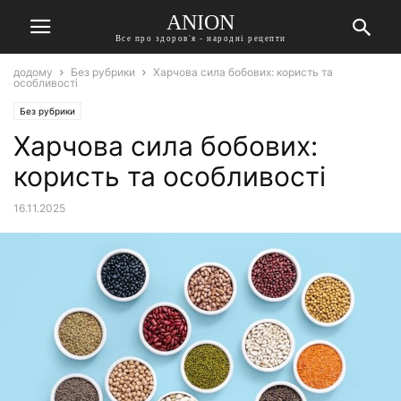
ANION
Все про здоров'я - народні рецепти
додому
Без рубрики
Харчова сила бобових: користь та
особливості
Без рубрики
Харчова сила бобових:
користь та особливості
16.11.2025