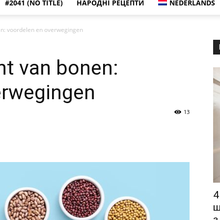
#2041 (NO TITLE)
НАРОДНІ РЕЦЕПТИ
NEDERLANDS
n: voordelen en overwegingen
ht van bonen:
erwegingen
13
4
щ
з