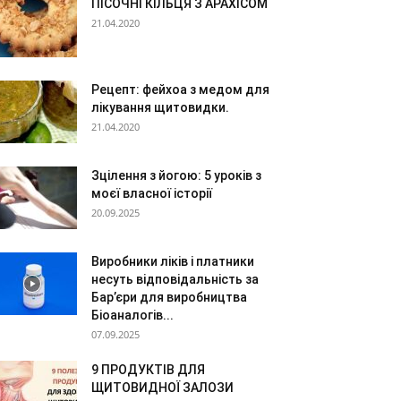
ПІСОЧНІ КІЛЬЦЯ З АРАХІСОМ
21.04.2020
Рецепт: фейхоа з медом для
лікування щитовидки.
21.04.2020
Зцілення з йогою: 5 уроків з
моєї власної історії
20.09.2025
Виробники ліків і платники
несуть відповідальність за
Бар’єри для виробництва
Біоаналогів...
07.09.2025
9 ПРОДУКТІВ ДЛЯ
ЩИТОВИДНОЇ ЗАЛОЗИ