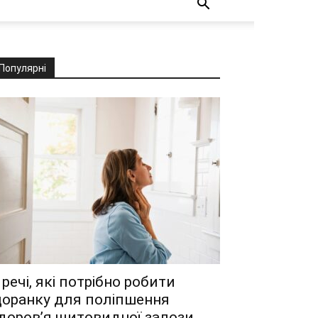
Популярні
 речі, які потрібно робити
оранку для поліпшення
доров’я щитовидної залози