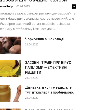
xwelhelp
-
01.09.2025
0
товидна залоза: ранкові ритуали для здоров'я та
ергії Наша щитовидна залоза-це невеликий, але
ймовірно важливий орган, який відповідає за
дтримку метаболізму і, як наслідок,...
Чорнослив в шоколаді
21.04.2020
ЗАСОБИ І ТРАВИ ПРИ ВІРУС
ПАПІЛОМИ — ЕФЕКТИВНІ
РЕЦЕПТИ
21.04.2020
Дівчатка, я хоч і медик, але
тут зіткнулася з проблемою.
21.04.2020