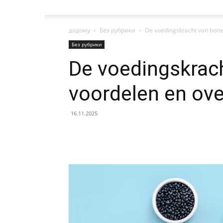
додому
Без рубрики
De voedingskracht van bone
Без рубрики
De voedingskrac
voordelen en ov
16.11.2025