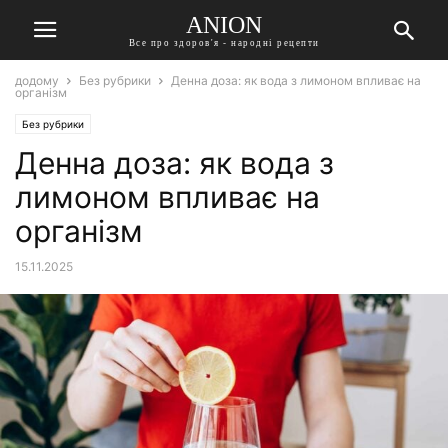
ANION
Все про здоров'я - народні рецепти
додому
Без рубрики
Денна доза: як вода з лимоном впливає на
організм
Без рубрики
Денна доза: як вода з
лимоном впливає на
організм
15.11.2025