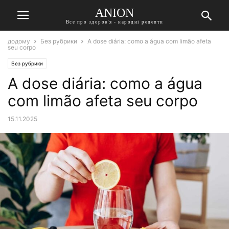
ANION
Все про здоров'я - народні рецепти
додому
Без рубрики
A dose diária: como a água com limão afeta
seu corpo
Без рубрики
A dose diária: como a água
com limão afeta seu corpo
15.11.2025