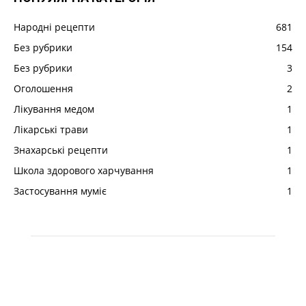
Народні рецепти
681
Без рубрики
154
Без рубрики
3
Оголошення
2
Лікування медом
1
Лікарські трави
1
Знахарські рецепти
1
Школа здорового харчування
1
Застосування муміє
1