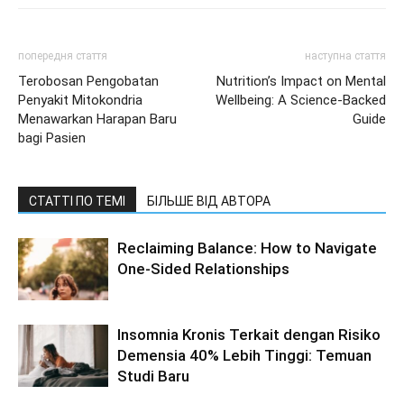
попередня стаття
наступна стаття
Terobosan Pengobatan
Nutrition’s Impact on Mental
Penyakit Mitokondria
Wellbeing: A Science-Backed
Menawarkan Harapan Baru
Guide
bagi Pasien
СТАТТІ ПО ТЕМІ
БІЛЬШЕ ВІД АВТОРА
Reclaiming Balance: How to Navigate
One-Sided Relationships
Insomnia Kronis Terkait dengan Risiko
Demensia 40% Lebih Tinggi: Temuan
Studi Baru