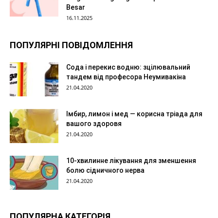
Besar
16.11.2025
ПОПУЛЯРНІ ПОВІДОМЛЕННЯ
Сода і перекис водню: зцілювальний
тандем від професора Неумивакіна
21.04.2020
Імбир, лимон і мед — корисна тріада для
вашого здоровя
21.04.2020
10-хвилинне лікування для зменшення
болю сідничного нерва
21.04.2020
ПОПУЛЯРНА КАТЕГОРІЯ