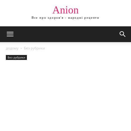
Anion
Все про здоров'я - народні рецепти
додому
Без рубрики
Без рубрики