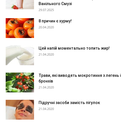
Ванільного Смузі
29.07.2025
8 причин є хурму!
20.04.2020
Цей напій моментально топить жир!
21.04.2020
Трави, які виводять мокротиння з легень і
бронхів
21.04.2020
Підручні засоби замість пігулок
21.04.2020