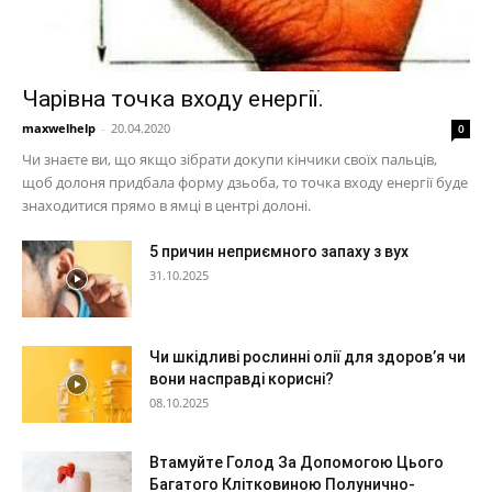
Чарівна точка входу енергії.
maxwelhelp
-
20.04.2020
0
Чи знаєте ви, що якщо зібрати докупи кінчики своїх пальців,
щоб долоня придбала форму дзьоба, то точка входу енергії буде
знаходитися прямо в ямці в центрі долоні.
5 причин неприємного запаху з вух
31.10.2025
Чи шкідливі рослинні олії для здоров’я чи
вони насправді корисні?
08.10.2025
Втамуйте Голод За Допомогою Цього
Багатого Клітковиною Полунично-