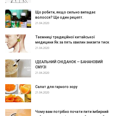
Що робити, якщо сильно випадає
волосся? Ще один рецепт.
21.04.2020
Таємниці традиційної китайської
медицини Як за пять хвилин знизити тиск
21.04.2020
ІДЕАЛЬНИЙ СНІДАНОК — БАНАНОВИЙ
СМУЗІ
21.04.2020
Салат для гарного зору
21.04.2020
Чому вам потрібно почати пити імбирний