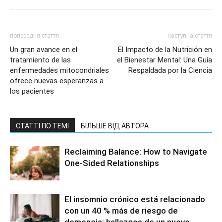
попередня стаття
наступна стаття
Un gran avance en el
El Impacto de la Nutrición en
tratamiento de las
el Bienestar Mental: Una Guía
enfermedades mitocondriales
Respaldada por la Ciencia
ofrece nuevas esperanzas a
los pacientes
СТАТТІ ПО ТЕМІ
БІЛЬШЕ ВІД АВТОРА
Reclaiming Balance: How to Navigate
One-Sided Relationships
El insomnio crónico está relacionado
con un 40 % más de riesgo de
demencia: hallazgos de un nuevo