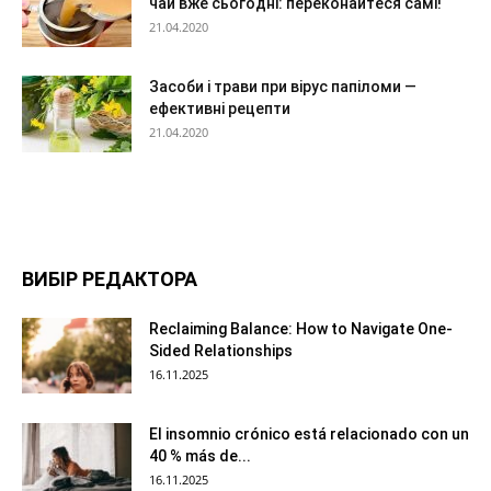
чай вже сьогодні: переконайтеся самі!
21.04.2020
Засоби і трави при вірус папіломи —
ефективні рецепти
21.04.2020
ВИБІР РЕДАКТОРА
Reclaiming Balance: How to Navigate One-
Sided Relationships
16.11.2025
El insomnio crónico está relacionado con un
40 % más de...
16.11.2025