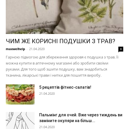
ЧИМ ЖЕ КОРИСНІ ПОДУШКИ З ТРАВ?
maxwelhelp
-
21.04.2020
0
Гарною підмогою для збереження здоровя є подушка з трав. Її
можна купити в аптечному магазині або зробити своїми
руками. Для того щоб зшити подушку, вам знадобиться
тканина, лікарські трави і нитки для пошиття виробу.
5 рецептів фітнес-салатів!
21.04.2020
Пальмінг для очей. Вже через тиждень ви
заміните окуляри на більш...
21.04.2020