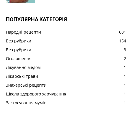
ПОПУЛЯРНА КАТЕГОРІЯ
Народні рецепти
681
Без рубрики
154
Без рубрики
3
Оголошення
2
Лікування медом
1
Лікарські трави
1
Знахарські рецепти
1
Школа здорового харчування
1
Застосування муміє
1