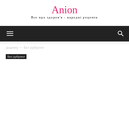
Anion
Все про здоров'я - народні рецепти
додому
Без рубрики
Без рубрики