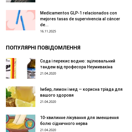
Medicamentos GLP-1 relacionados con
mejores tasas de supervivencia al cáncer
de...
16.11.2025
ПОПУЛЯРНІ ПОВІДОМЛЕННЯ
Сода і перекис водню: зцілювальний
тандем від професора Неумивакіна
21.04.2020
Імбир, лимон і мед — корисна тріада для
вашого здоровя
21.04.2020
10-хвилинне лікування для зменшення
болю сідничного нерва
21.04.2020