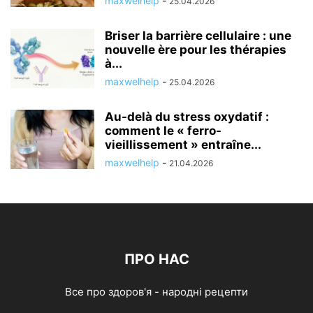
maxwelhelp
-
25.04.2026
Briser la barrière cellulaire : une
nouvelle ère pour les thérapies
à...
maxwelhelp
-
25.04.2026
Au-delà du stress oxydatif :
comment le « ferro-
vieillissement » entraîne...
maxwelhelp
-
21.04.2026
ПРО НАС
Все про здоров'я - народні рецепти