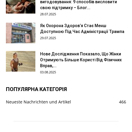
вигодовування: 9 способів висловити
свою підтримку – Блог...
28.07.2025
Як Охорона Здоров’я Стає Менш
Доступною Під Час Адміністрації Трампа
29.07.2025
Нове Дослідження Показало, Що Жінки
Отримують Більше Користі Від Фізичних
Вправ,...
03.08.2025
ПОПУЛЯРНА КАТЕГОРІЯ
Neueste Nachrichten und Artikel
466