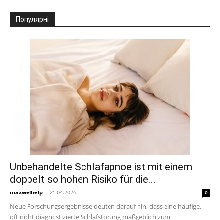
Популярні
Unbehandelte Schlafapnoe ist mit einem
doppelt so hohen Risiko für die...
maxwelhelp
-
25.04.2026
0
Neue Forschungsergebnisse deuten darauf hin, dass eine häufige,
oft nicht diagnostizierte Schlafstörung maßgeblich zum