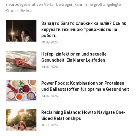
neurodegenerativen Verfall beitragen kann. Eine groß angelegte
Studie, die in...
Занадто багато слабких каналів? Ось як
керувати технічною тривожністю на
роботі...
30.09.2025
Hefepilzinfektionen und sexuelle
Gesundheit: Ein klarer Leitfaden
14.02.2026
Power Foods: Kombination von Proteinen
und Ballaststoffen für optimale Gesundheit
24.02.2026
Reclaiming Balance: How to Navigate One-
Sided Relationships
16.11.2025