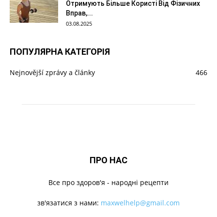
Отримують Більше Користі Від Фізичних
Вправ,...
03.08.2025
ПОПУЛЯРНА КАТЕГОРІЯ
Nejnovější zprávy a články
466
ПРО НАС
Все про здоров'я - народні рецепти
зв'язатися з нами:
maxwelhelp@gmail.com