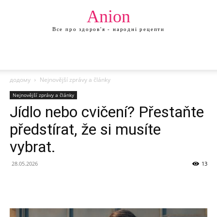
Anion
Все про здоров'я - народні рецепти
додому
Nejnovější zprávy a články
Nejnovější zprávy a články
Jídlo nebo cvičení? Přestaňte
předstírat, že si musíte
vybrat.
28.05.2026
13