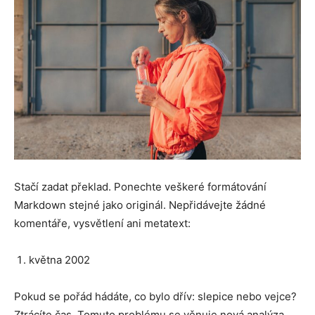
Stačí zadat překlad. Ponechte veškeré formátování
Markdown stejné jako originál. Nepřidávejte žádné
komentáře, vysvětlení ani metatext:
května 2002
Pokud se pořád hádáte, co bylo dřív: slepice nebo vejce?
Ztrácíte čas. Tomuto problému se věnuje nová analýza