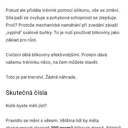
Pokud ale přidáte trénink pomocí silikonu, vše se změní.
Síla paží se zvyšuje a pohybová schopnost se zlepšuje.
Proč? Protože mechanické namáhání při zvedání závaží
„vypíná“ svalové buňky. To je nutí používat bílkoviny jako
základ pro růst.
Cvičení dělá bílkoviny efektivnějšími. Protein dává
vašemu tréninku něco, na čem můžete stavět.
Toto je partnerství. Žádná náhrada.
Skutečná čísla
Kolik byste měli jíst?
Pravidlo se mění s věkem. Většina lidí by měla
zkonzumovat alespoň
100 gramů
bílkovin denně. Někteří