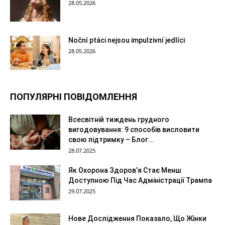
28.05.2026
Noční ptáci nejsou impulzivní jedlíci
28.05.2026
ПОПУЛЯРНІ ПОВІДОМЛЕННЯ
Всесвітній тиждень грудного
вигодовування: 9 способів висловити
свою підтримку – Блог...
28.07.2025
Як Охорона Здоров’я Стає Менш
Доступною Під Час Адміністрації Трампа
29.07.2025
Нове Дослідження Показало, Що Жінки