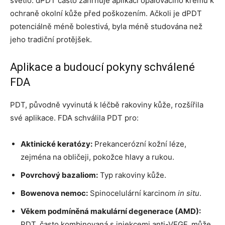
světlo. dPDT často zahrnuje aplikaci opalovacího krému k
ochraně okolní kůže před poškozením. Ačkoli je dPDT
potenciálně méně bolestivá, byla méně studována než
jeho tradiční protějšek.
Aplikace a budoucí pokyny schválené
FDA
PDT, původně vyvinutá k léčbě rakoviny kůže, rozšířila
své aplikace. FDA schválila PDT pro:
Aktinické keratózy:
Prekancerózní kožní léze,
zejména na obličeji, pokožce hlavy a rukou.
Povrchový bazaliom:
Typ rakoviny kůže.
Bowenova nemoc:
Spinocelulární karcinom
in situ
.
Věkem podmíněná makulární degenerace (AMD):
PDT, často kombinovaná s injekcemi anti-VEGF, může