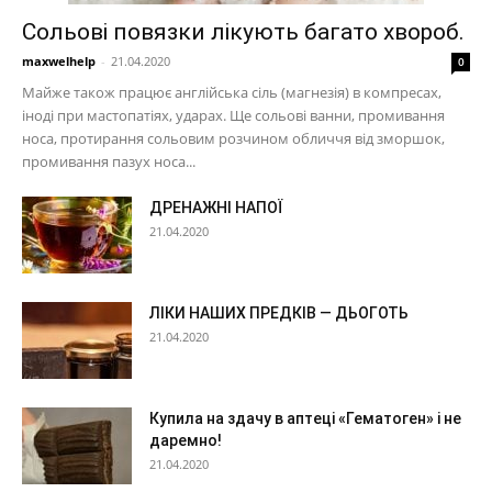
Сольові повязки лікують багато хвороб.
maxwelhelp
-
21.04.2020
0
Майже також працює англійська сіль (магнезія) в компресах,
іноді при мастопатіях, ударах. Ще сольові ванни, промивання
носа, протирання сольовим розчином обличчя від зморшок,
промивання пазух носа...
ДРЕНАЖНІ НАПОЇ
21.04.2020
ЛІКИ НАШИХ ПРЕДКІВ — ДЬОГОТЬ
21.04.2020
Купила на здачу в аптеці «Гематоген» і не
даремно!
21.04.2020