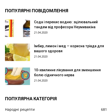
ПОПУЛЯРНІ ПОВІДОМЛЕННЯ
Сода і перекис водню: зцілювальний
тандем від професора Неумивакіна
21.04.2020
Імбир, лимон і мед — корисна тріада для
вашого здоровя
21.04.2020
10-хвилинне лікування для зменшення
болю сідничного нерва
21.04.2020
ПОПУЛЯРНА КАТЕГОРІЯ
Народні рецепти
681