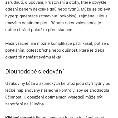
zarudnutí, olupování, krustování a otoky, které obvykle
odezní během několika dnů nebo týdnů. Může se objevit
hyperpigmentace (ztmavnutí pokožky), zejména u lidí s
tmavším odstínem pleti. Během rekonvalescence je
nutné chránit pokožku před sluncem.
Mezi vzácné, ale možné komplikace patří kašel, potíže s
polykáním, bolest břicha nebo dušnost, které je třeba
okamžitě nahlásit svému lékaři.
Dlouhodobé sledování
U rakoviny kůže a aktinických keratóz jsou čtyři týdny po
léčbě naplánovány následné kontroly, aby se zhodnotila
účinnost. K dosažení optimálních výsledků může být
zapotřebí další léčba.
Klíčové shrnutí:
Fotodynamická terapie je všestranná,