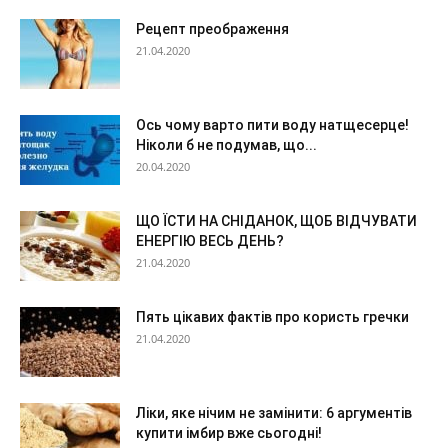
Рецепт преображення
21.04.2020
Ось чому варто пити воду натщесерце!
Ніколи б не подумав, що...
20.04.2020
ЩО ЇСТИ НА СНІДАНОК, ЩОБ ВІДЧУВАТИ
ЕНЕРГІЮ ВЕСЬ ДЕНЬ?
21.04.2020
Пять цікавих фактів про користь гречки
21.04.2020
Ліки, яке нічим не замінити: 6 аргументів
купити імбир вже сьогодні!