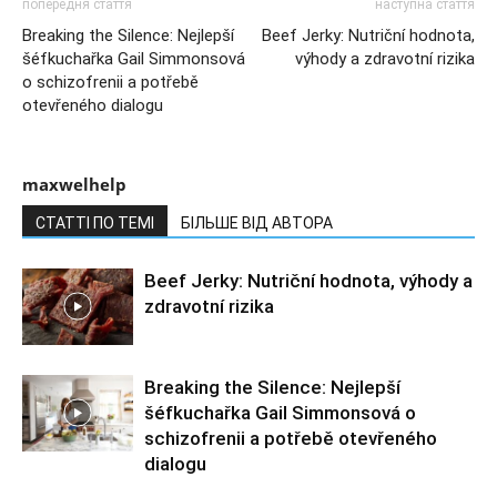
попередня стаття
наступна стаття
Breaking the Silence: Nejlepší
Beef Jerky: Nutriční hodnota,
šéfkuchařka Gail Simmonsová
výhody a zdravotní rizika
o schizofrenii a potřebě
otevřeného dialogu
maxwelhelp
СТАТТІ ПО ТЕМІ
БІЛЬШЕ ВІД АВТОРА
Beef Jerky: Nutriční hodnota, výhody a
zdravotní rizika
Breaking the Silence: Nejlepší
šéfkuchařka Gail Simmonsová o
schizofrenii a potřebě otevřeného
dialogu