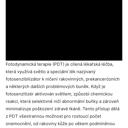
Fotodynamická terapie (PDT) je cílená lékařská léčba,
která využívá světlo a speciální lék nazývaný
fotosenzibilizátor k ničení rakovinných, prekancerózních
a některých dalších problémových buněk. Když je
fotosenzitizér aktivován světlem, způsobí chemickou
reakci, která selektivně ničí abnormální buňky a zároveň
minimalizuje poškození zdravé tkáně. Tento přístup dělá
z PDT všestrannou možnost pro rostoucí počet
onemocnění, od rakoviny kůže po věkem podmíněnou