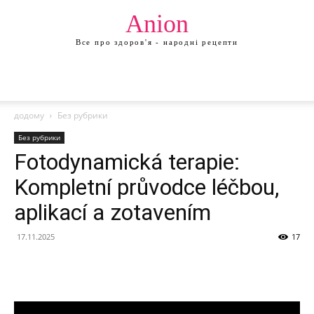
Anion
Все про здоров'я - народні рецепти
додому
Без рубрики
Без рубрики
Fotodynamická terapie:
Kompletní průvodce léčbou,
aplikací a zotavením
17.11.2025
17