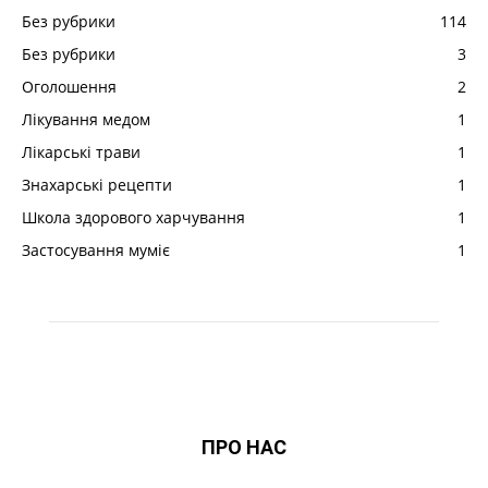
Без рубрики
114
Без рубрики
3
Оголошення
2
Лікування медом
1
Лікарські трави
1
Знахарські рецепти
1
Школа здорового харчування
1
Застосування муміє
1
ПРО НАС