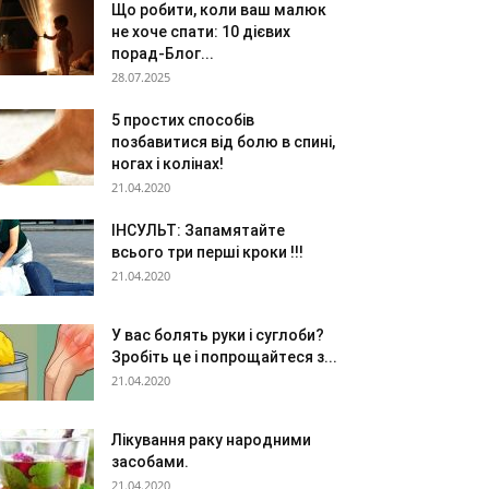
Що робити, коли ваш малюк
не хоче спати: 10 дієвих
порад-Блог...
28.07.2025
5 простих способів
позбавитися від болю в спині,
ногах і колінах!
21.04.2020
ІНСУЛЬТ: Запамятайте
всього три перші кроки !!!
21.04.2020
У вас болять руки і суглоби?
Зробіть це і попрощайтеся з...
21.04.2020
Лікування раку народними
засобами.
21.04.2020