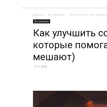
додому
Без рубрики
Как улучшить сон: продук
Без рубрики
Как улучшить с
которые помога
мешают)
17.11.2025