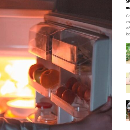
ma
Gr
zn
Ač
ko