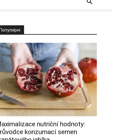
Популярні
aximalizace nutriční hodnoty:
růvodce konzumací semen
ranátového jablka