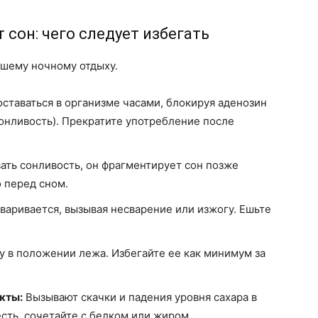
сон: чего следует избегать
ошему ночному отдыху.
ставаться в организме часами, блокируя аденозин
нливость). Прекратите употребление после
ать сонливость, он фрагментирует сон позже
о перед сном.
аривается, вызывая несварение или изжогу. Ешьте
 в положении лежа. Избегайте ее как минимум за
кты:
Вызывают скачки и падения уровня сахара в
есть, сочетайте с белком или жиром.