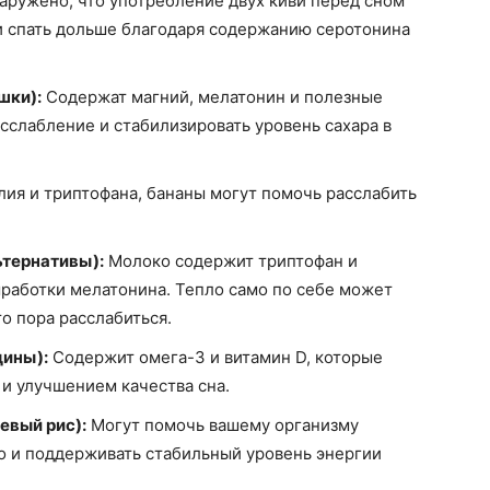
ружено, что употребление двух киви перед сном
и спать дольше благодаря содержанию серотонина
шки):
Содержат магний, мелатонин и полезные
сслабление и стабилизировать уровень сахара в
ия и триптофана, бананы могут помочь расслабить
ьтернативы):
Молоко содержит триптофан и
ыработки мелатонина. Тепло само по себе может
то пора расслабиться.
дины):
Содержит омега-3 и витамин D, которые
 и улучшением качества сна.
евый рис):
Могут помочь вашему организму
о и поддерживать стабильный уровень энергии