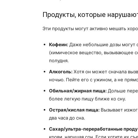
Продукты, которые нарушают 
Эти продукты могут активно мешать хор
Кофеин:
Даже небольшие дозы могут о
(химическое вещество, вызывающее со
полудня.
Алкоголь:
Хотя он может сначала вызв
ночью. Пейте его с ужином, а не прям
Обильная/жирная пища:
Дольше перев
более легкую пищу ближе ко сну.
Острая/кислая пища:
Вызывает изжогу
два часа до сна.
Сахар/ультра-переработанные проду
крови, нарушая сон. Если хотите их съ