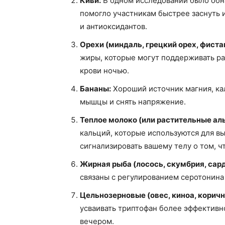
Киви:
В одном исследовании было обна
помогло участникам быстрее заснуть 
и антиоксидантов.
Орехи (миндаль, грецкий орех, фиста
жиры, которые могут поддерживать ра
крови ночью.
Бананы:
Хороший источник магния, кал
мышцы и снять напряжение.
Теплое молоко (или растительные ал
кальций, которые используются для в
сигнализировать вашему телу о том, ч
Жирная рыба (лосось, скумбрия, сар
связаны с регулированием серотонина
Цельнозерновые (овес, киноа, коричн
усваивать триптофан более эффективн
вечером.