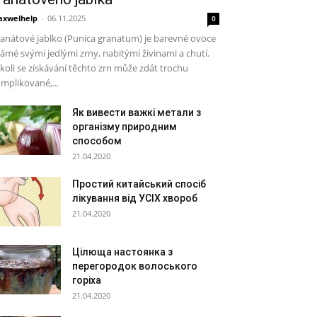
xwelhelp
-
06.11.2025
0
anátové jablko (Punica granatum) je barevné ovoce
ámé svými jedlými zrny, nabitými živinami a chutí.
koli se získávání těchto zrn může zdát trochu
mplikované,...
Як вивести важкі метали з
організму природним
способом
21.04.2020
Простий китайський спосіб
лікування від УСІХ хвороб
21.04.2020
Цілюща настоянка з
перегородок волоського
горіха
21.04.2020