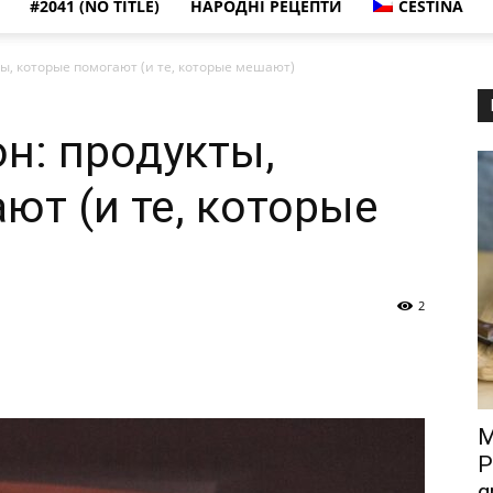
#2041 (NO TITLE)
НАРОДНІ РЕЦЕПТИ
ČEŠTINA
ты, которые помогают (и те, которые мешают)
он: продукты,
ют (и те, которые
2
M
P
g