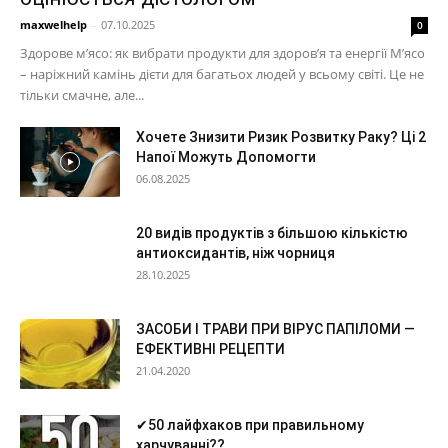
maxwelhelp
-
07.10.2025
0
Здорове м’ясо: як вибрати продукти для здоров’я та енергії М’ясо
– наріжний камінь дієти для багатьох людей у ​​всьому світі. Це не
тільки смачне, але...
Хочете Знизити Ризик Розвитку Раку? Ці 2
Напої Можуть Допомогти
06.08.2025
20 видів продуктів з більшою кількістю
антиоксидантів, ніж чорниця
28.10.2025
ЗАСОБИ І ТРАВИ ПРИ ВІРУС ПАПІЛОМИ —
ЕФЕКТИВНІ РЕЦЕПТИ
21.04.2020
✔50 лайфхаков при правильному
харчуванні??