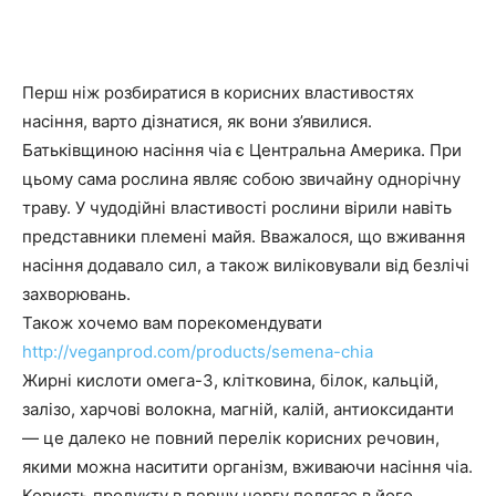
Перш ніж розбиратися в корисних властивостях
насіння, варто дізнатися, як вони з’явилися.
Батьківщиною насіння чіа є Центральна Америка. При
цьому сама рослина являє собою звичайну однорічну
траву. У чудодійні властивості рослини вірили навіть
представники племені майя. Вважалося, що вживання
насіння додавало сил, а також виліковували від безлічі
захворювань.
Також хочемо вам порекомендувати
http://veganprod.com/products/semena-chia
Жирні кислоти омега-3, клітковина, білок, кальцій,
залізо, харчові волокна, магній, калій, антиоксиданти
— це далеко не повний перелік корисних речовин,
якими можна наситити організм, вживаючи насіння чіа.
Користь продукту в першу чергу полягає в його