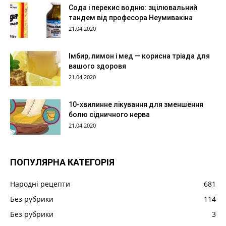
Сода і перекис водню: зцілювальний
тандем від професора Неумивакіна
21.04.2020
Імбир, лимон і мед — корисна тріада для
вашого здоровя
21.04.2020
10-хвилинне лікування для зменшення
болю сідничного нерва
21.04.2020
ПОПУЛЯРНА КАТЕГОРІЯ
Народні рецепти
681
Без рубрики
114
Без рубрики
3