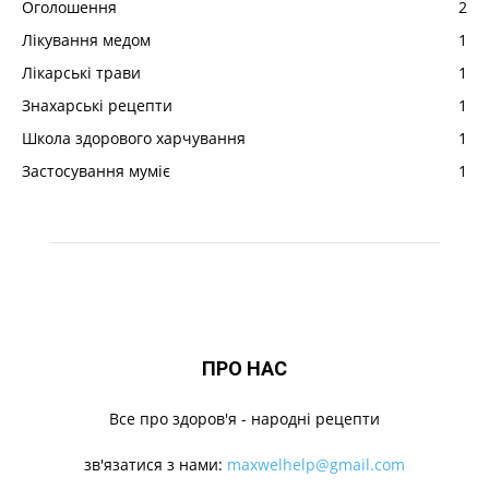
Оголошення
2
Лікування медом
1
Лікарські трави
1
Знахарські рецепти
1
Школа здорового харчування
1
Застосування муміє
1
ПРО НАС
Все про здоров'я - народні рецепти
зв'язатися з нами:
maxwelhelp@gmail.com