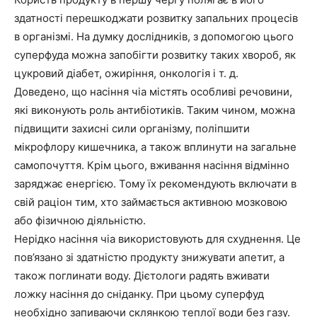
здатності перешкоджати розвитку запальних процесів
в організмі. На думку дослідників, з допомогою цього
суперфуда можна запобігти розвитку таких хвороб, як
цукровий діабет, ожиріння, онкологія і т. д.
Доведено, що насіння чіа містять особливі речовини,
які виконують роль антибіотиків. Таким чином, можна
підвищити захисні сили організму, поліпшити
мікрофлору кишечника, а також вплинути на загальне
самопочуття. Крім цього, вживання насіння відмінно
заряджає енергією. Тому їх рекомендують включати в
свій раціон тим, хто займається активною мозковою
або фізичною діяльністю.
Нерідко насіння чіа використовують для схуднення. Це
пов’язано зі здатністю продукту знижувати апетит, а
також поглинати воду. Дієтологи радять вживати
ложку насіння до сніданку. При цьому суперфуд
необхідно запиваючи склянкою теплої води без газу.