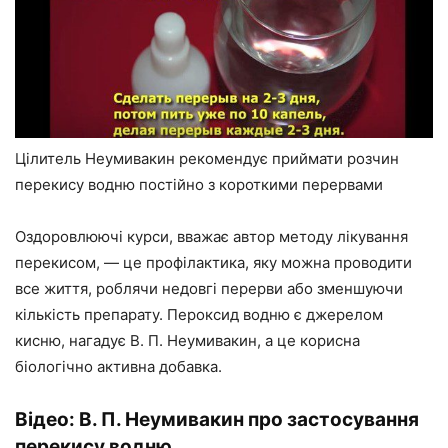
Цілитель Неумивакин рекомендує приймати розчин
перекису водню постійно з короткими перервами
Оздоровлюючі курси, вважає автор методу лікування
перекисом, — це профілактика, яку можна проводити
все життя, роблячи недовгі перерви або зменшуючи
кількість препарату. Пероксид водню є джерелом
кисню, нагадує В. П. Неумивакин, а це корисна
біологічно активна добавка.
Відео: В. П. Неумивакин про застосування
перекису водню