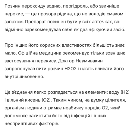
Розчин пероксиду водню, пергідроль, або звичніше —
перекис, — це прозора рідина, що не володіє смаком і
запахом. Препарат повинен бути у всіх аптечках, він
відмінно зарекомендував себе як дезінфікуючий засіб.
Про інших його корисних властивостях більшість знає
мало. Офіційна медицина рекомендує тільки зовнішнє
застосування перекису. Доктор Неумивакин
запропонував пити розчин Н2О2 і навіть вливати його
внутрішньовенно.
Це з’єднання легко розпадається на елементи: воду (Н2)
і вільний кисень (О2). Таким чином, на думку цілителя,
організм людини отримає неабияку порцію О2, який
допоможе захистити його від інфекцій і інших
несприятливих факторів.