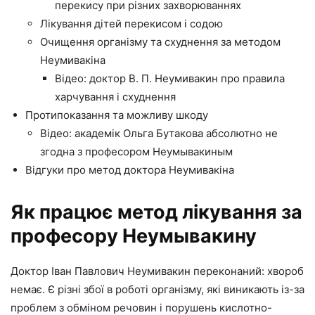
перекису при різних захворюваннях
Лікування дітей перекисом і содою
Очищення організму та схуднення за методом
Неумивакіна
Відео: доктор В. П. Неумивакин про правила
харчування і схуднення
Протипоказання та можливу шкоду
Відео: академік Ольга Бутакова абсолютно не
згодна з професором Неумывакиным
Відгуки про метод доктора Неумивакіна
Як працює метод лікування за
професору Неумывакину
Доктор Іван Павлович Неумивакин переконаний: хвороб
немає. Є різні збої в роботі організму, які виникають із-за
проблем з обміном речовин і порушень кислотно-