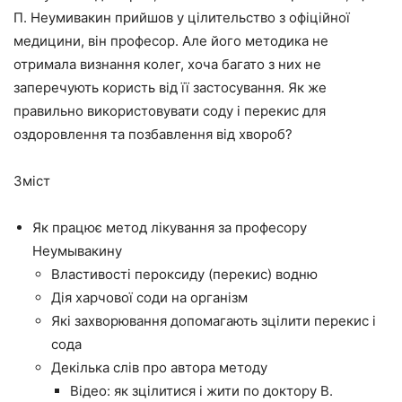
П. Неумивакин прийшов у цілительство з офіційної
медицини, він професор. Але його методика не
отримала визнання колег, хоча багато з них не
заперечують користь від її застосування. Як же
правильно використовувати соду і перекис для
оздоровлення та позбавлення від хвороб?
Зміст
Як працює метод лікування за професору
Неумывакину
Властивості пероксиду (перекис) водню
Дія харчової соди на організм
Які захворювання допомагають зцілити перекис і
сода
Декілька слів про автора методу
Відео: як зцілитися і жити по доктору В.