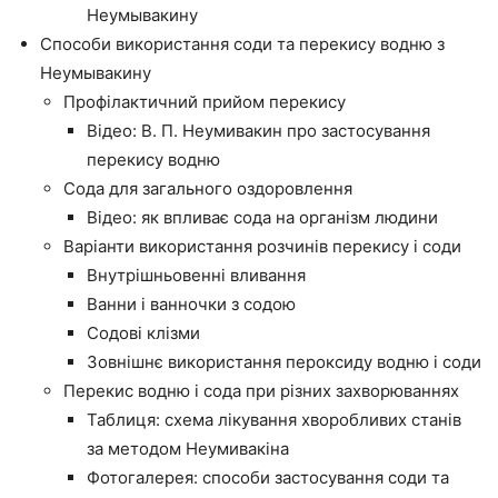
Неумывакину
Способи використання соди та перекису водню з
Неумывакину
Профілактичний прийом перекису
Відео: В. П. Неумивакин про застосування
перекису водню
Сода для загального оздоровлення
Відео: як впливає сода на організм людини
Варіанти використання розчинів перекису і соди
Внутрішньовенні вливання
Ванни і ванночки з содою
Содові клізми
Зовнішнє використання пероксиду водню і соди
Перекис водню і сода при різних захворюваннях
Таблиця: схема лікування хворобливих станів
за методом Неумивакіна
Фотогалерея: способи застосування соди та