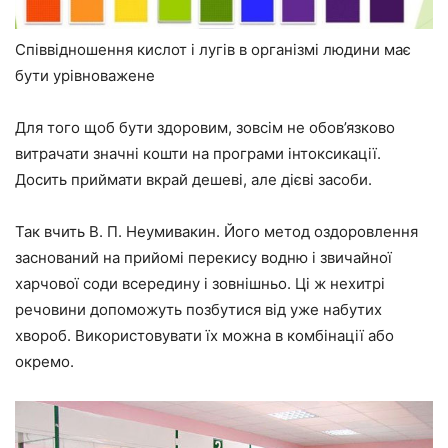
Співвідношення кислот і лугів в організмі людини має
бути урівноважене
Для того щоб бути здоровим, зовсім не обов’язково
витрачати значні кошти на програми інтоксикації.
Досить приймати вкрай дешеві, але дієві засоби.
Так вчить В. П. Неумивакин. Його метод оздоровлення
заснований на прийомі перекису водню і звичайної
харчової соди всередину і зовнішньо. Ці ж нехитрі
речовини допоможуть позбутися від уже набутих
хвороб. Використовувати їх можна в комбінації або
окремо.