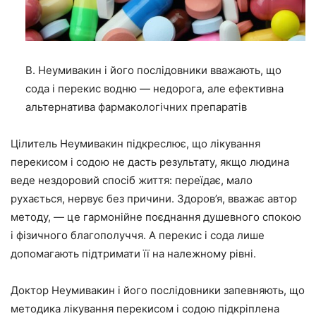
В. Неумивакин і його послідовники вважають, що
сода і перекис водню — недорога, але ефективна
альтернатива фармакологічних препаратів
Цілитель Неумивакин підкреслює, що лікування
перекисом і содою не дасть результату, якщо людина
веде нездоровий спосіб життя: переїдає, мало
рухається, нервує без причини. Здоров’я, вважає автор
методу, — це гармонійне поєднання душевного спокою
і фізичного благополуччя. А перекис і сода лише
допомагають підтримати її на належному рівні.
Доктор Неумивакин і його послідовники запевняють, що
методика лікування перекисом і содою підкріплена