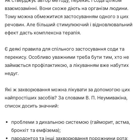
Як стверджує автор методу, перекис і сода цілком
взаємозамінні. Вони схоже діють на організм людини.
Тому можна обмежитися застосуванням одного з цих
речовин. Але більший стимулюючий і відновлювальний
ефект дасть комплексна терапія.
Є деякі правила для спільного застосування соди та
перекису. Особливо уважними треба бути тим, хто не
займається профілактикою, а лікуванням вже набутих
недуг.
Які ж захворювання можна лікувати за допомогою цих
найпростіших засобів? За словами В. П. Неумивакіна,
список досить значний:
проблеми з дихальною системою (гайморит, астма,
бронхіт та емфізема);
пародонтоз та інші захворювання порожнини рота;