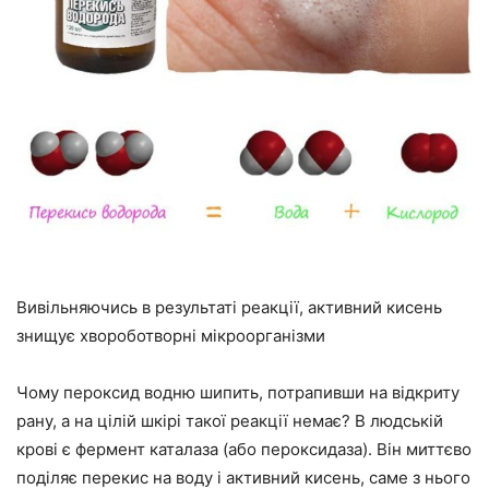
Вивільняючись в результаті реакції, активний кисень
знищує хвороботворні мікроорганізми
Чому пероксид водню шипить, потрапивши на відкриту
рану, а на цілій шкірі такої реакції немає? В людській
крові є фермент каталаза (або пероксидаза). Він миттєво
поділяє перекис на воду і активний кисень, саме з нього