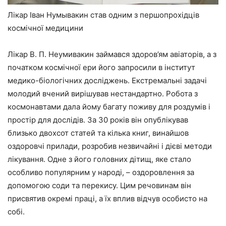
Лікар Іван Нумывакин став одним з першопрохідців
космічної медицини
Лікар В. П. Неумивакин займався здоров’ям авіаторів, а з
початком космічної ери його запросили в інститут
медико-біологічних досліджень. Екстремальні задачі
молодий вчений вирішував нестандартно. Робота з
космонавтами дала йому багату поживу для роздумів і
простір для дослідів. За 30 років він опублікував
близько двохсот статей та кілька книг, винайшов
оздоровчі прилади, розробив незвичайні і дієві методи
лікування. Одне з його головних дітищ, яке стало
особливо популярним у народі, – оздоровлення за
допомогою соди та перекису. Цим речовинам він
присвятив окремі праці, а їх вплив відчув особисто на
собі.