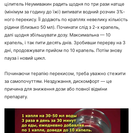
цілитель Неумивакин радить щодня по три рази натще
(мінімум за годину до їжі) випивати водний розчин 3%-
ного перекису. Її додають по краплях невелику кількість
рідини (близько 50 мл). Починати слід з 2-х крапель,
далі щодня збільшувати дозу. Максимальна — 10
крапель, і так пити десять днів. Зробивши перерву на 3
дні, продовжувати прийом по 10 крапель. Потім знову
пауза і новий цикл.
Починаючи терапію перекисом, треба уважно стежити
за самопочуттям. Нездужання, дискомфорт — це
причина для зниження дози або повної відміни
препарату.