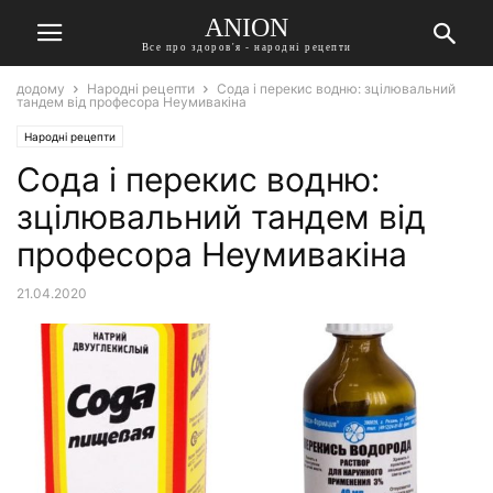
ANION
Все про здоров'я - народні рецепти
додому
Народні рецепти
Сода і перекис водню: зцілювальний
тандем від професора Неумивакіна
Народні рецепти
Сода і перекис водню:
зцілювальний тандем від
професора Неумивакіна
21.04.2020