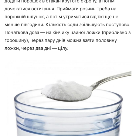
додати порошок в стакан крутого окропу, а потім
дочекатися остигання. Приймати розчин треба на
порожній шлунок, а потім утриматися від їжі ще не
менше півгодини. Кількість соди збільшують поступово.
Початкова доза — на кінчику чайної ложки (приблизно з
горошину), через пару днів можна взяти половину
ложки, через два дні — цілу.