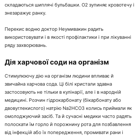
складаються шиплячі бульбашки. О2 зупиняє кровотечу і
знезаражує ранку.
Перекис водню доктор Неумивакин радить
використовувати і в якості профілактики і при лікуванні
ряду захворювань.
Дія харчової соди на організм
Стимулюючу дію на організм людини впливає й
звичайна харчова сода. Ці білі кристали здавна
застосовують не тільки в кулінарії, але і в народній
медицині. Розчин гідрокарбонату (бікарбонату або
двовуглекислого) натрію Na2HCO3 колись приймали як
омолоджуючий засіб. Та й сучасні медики часто радять
полоскати їм горло й порожнину рота для позбавлення
від інфекцій або їх попередження, промивати рани і