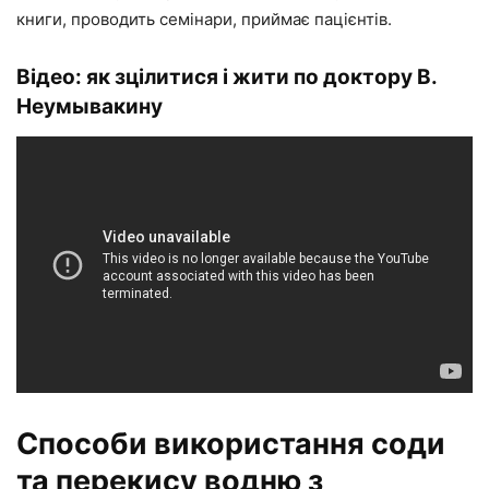
книги, проводить семінари, приймає пацієнтів.
Відео: як зцілитися і жити по доктору В.
Неумывакину
Способи використання соди
та перекису водню з