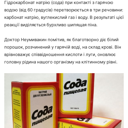
Гідрокарбонат натрію (сода) при контакті з гарячою
водою (від 60 градусів) перетворюється в три речовини:
карбонат натрію, вуглекислий газ і воду. В результаті цієї
реакції виділяється бурхливо шипящая піна.
Доктор Неумивакин помітив, як благотворно діє білий
порошок, розчинений у гарячій воді, на склад крові. Він
врівноважує співвідношення кислоти і луги, оновлює
головну рідина нашого організму на клітинному рівні.