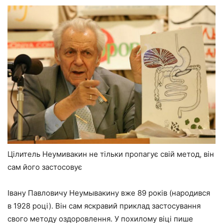
Цілитель Неумивакин не тільки пропагує свій метод, він
сам його застосовує
Івану Павловичу Неумывакину вже 89 років (народився
в 1928 році). Він сам яскравий приклад застосування
свого методу оздоровлення. У похилому віці пише