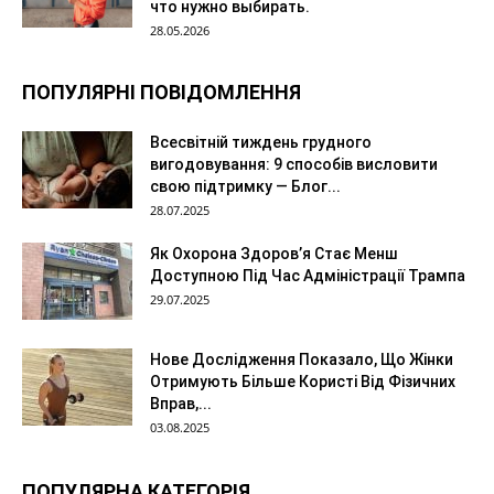
что нужно выбирать.
28.05.2026
ПОПУЛЯРНІ ПОВІДОМЛЕННЯ
Всесвітній тиждень грудного
вигодовування: 9 способів висловити
свою підтримку — Блог...
28.07.2025
Як Охорона Здоров’я Стає Менш
Доступною Під Час Адміністрації Трампа
29.07.2025
Нове Дослідження Показало, Що Жінки
Отримують Більше Користі Від Фізичних
Вправ,...
03.08.2025
ПОПУЛЯРНА КАТЕГОРІЯ