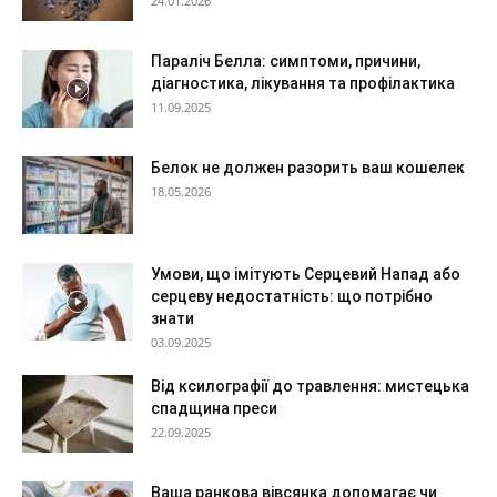
24.01.2026
Параліч Белла: симптоми, причини,
діагностика, лікування та профілактика
11.09.2025
Белок не должен разорить ваш кошелек
18.05.2026
Умови, що імітують Серцевий Напад або
серцеву недостатність: що потрібно
знати
03.09.2025
Від ксилографії до травлення: мистецька
спадщина преси
22.09.2025
Ваша ранкова вівсянка допомагає чи