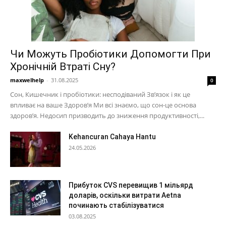
Чи Можуть Пробіотики Допомогти При
Хронічній Втраті Сну?
maxwelhelp
-
31.08.2025
0
Сон, Кишечник і пробіотики: несподіваний Зв’язок і як це
впливає на ваше Здоров’я Ми всі знаємо, що сон-це основа
здоров’я. Недосип призводить до зниження продуктивності,...
Kehancuran Cahaya Hantu
24.05.2026
Прибуток CVS перевищив 1 мільярд
доларів, оскільки витрати Aetna
починають стабілізуватися
03.08.2025