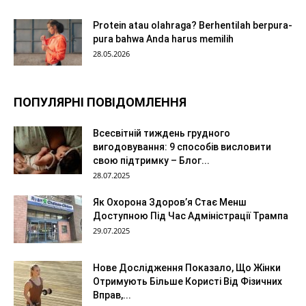
Protein atau olahraga? Berhentilah berpura-
pura bahwa Anda harus memilih
28.05.2026
ПОПУЛЯРНІ ПОВІДОМЛЕННЯ
Всесвітній тиждень грудного
вигодовування: 9 способів висловити
свою підтримку – Блог...
28.07.2025
Як Охорона Здоров’я Стає Менш
Доступною Під Час Адміністрації Трампа
29.07.2025
Нове Дослідження Показало, Що Жінки
Отримують Більше Користі Від Фізичних
Вправ,...