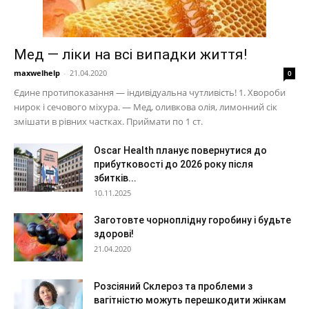
Мед — ліки на всі випадки життя!
maxwelhelp
-
21.04.2020
0
Єдине протипоказання — індивідуальна чутливість! 1. Хвороби
нирок і сечового міхура. — Мед, оливкова олія, лимонний сік
змішати в рівних частках. Приймати по 1 ст.
Oscar Health планує повернутися до
прибутковості до 2026 року після
збитків...
10.11.2025
Заготовте чорноплідну горобину і будьте
здорові!
21.04.2020
Розсіяний Склероз та проблеми з
вагітністю можуть перешкодити жінкам