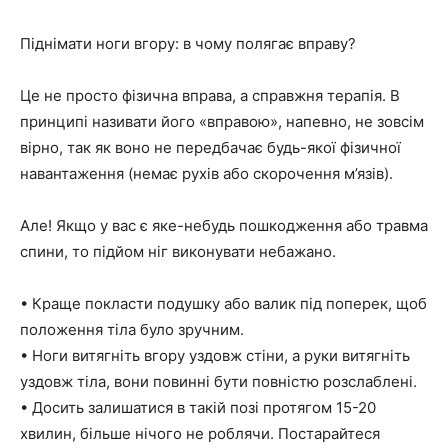
Піднімати ноги вгору: в чому полягає вправу?
Це не просто фізична вправа, а справжня терапія. В
принципі називати його «вправою», напевно, не зовсім
вірно, так як воно не передбачає будь-якої фізичної
навантаження (немає рухів або скорочення м’язів).
Але! Якщо у вас є яке-небудь пошкодження або травма
спини, то підйом ніг виконувати небажано.
• Краще покласти подушку або валик під поперек, щоб
положення тіла було зручним.
• Ноги витягніть вгору уздовж стіни, а руки витягніть
уздовж тіла, вони повинні бути повністю розслаблені.
• Досить залишатися в такій позі протягом 15-20
хвилин, більше нічого не роблячи. Постарайтеся