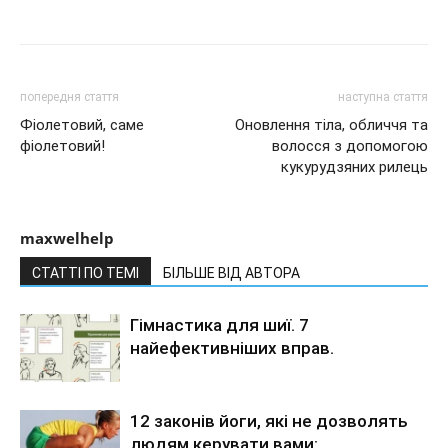
попередня стаття
наступна стаття
Фіолетовий, саме
Оновлення тіла, обличчя та
фіолетовий!
волосся з допомогою
кукурудзяних рилець
maxwelhelp
СТАТТІ ПО ТЕМІ
БІЛЬШЕ ВІД АВТОРА
Гімнастика для шиї. 7
найефективніших вправ.
12 законів йоги, які не дозволять
людям керувати вами: