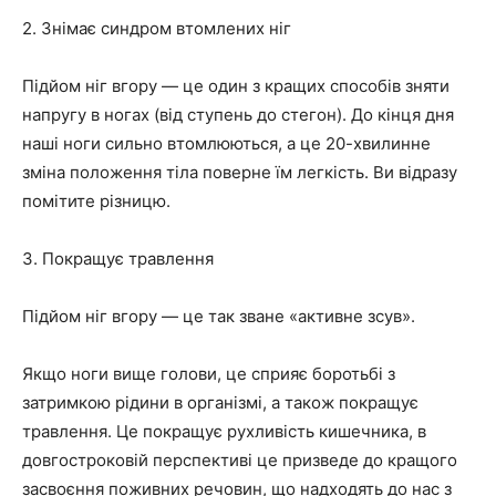
2. Знімає синдром втомлених ніг
Підйом ніг вгору — це один з кращих способів зняти
напругу в ногах (від ступень до стегон). До кінця дня
наші ноги сильно втомлюються, а це 20-хвилинне
зміна положення тіла поверне їм легкість. Ви відразу
помітите різницю.
3. Покращує травлення
Підйом ніг вгору — це так зване «активне зсув».
Якщо ноги вище голови, це сприяє боротьбі з
затримкою рідини в організмі, а також покращує
травлення. Це покращує рухливість кишечника, в
довгостроковій перспективі це призведе до кращого
засвоєння поживних речовин, що надходять до нас з