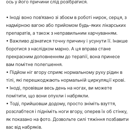
ось у його причини слід розібратися.
• Іноді воно пов’язано зі збоєм в роботі нирок, серця, з
надмірною вагою або прийомом будь-яких лікарських
препаратів, а також з неправильним харчуванням.
• Важливо дізнатися точну причину і усунути її. Інакше
боротися з наслідком марно. А ця вправа стане
прекрасним доповненням до терапії, вона принесе
вам помітне полегшення.
• Підйом ніг вгору сприяє нормальному руху рідин в
тілі, які перешкоджають нормальній циркуляції крові.
• Іноді, провівши весь день на ногах, ви можете
помітити, що вони опухли і набрякли.
• Тоді, прийшовши додому, просто зніміть взуття,
розслабтеся і підніміть ноги вгору, оперев їх об стінку,
як показано на фото. Дозвольте силі тяжіння позбавити
вас від набряків.