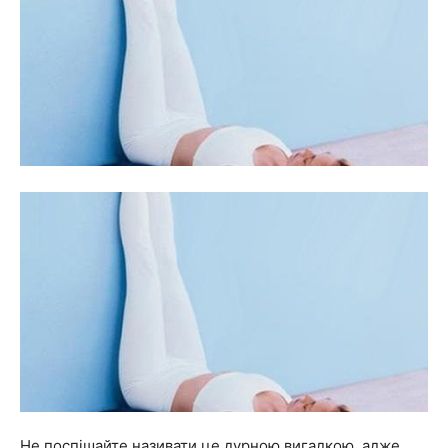
Не поспішайте називати це дурною вигадкою, адже