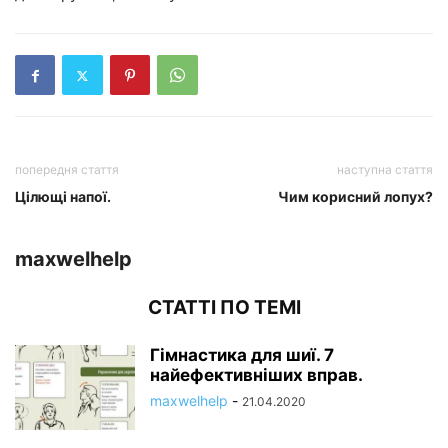
попередня стаття
наступна стаття
Цілющі напої.
Чим корисний лопух?
maxwelhelp
СТАТТІ ПО ТЕМІ
Гімнастика для шиї. 7
найефективніших вправ.
maxwelhelp
-
21.04.2020