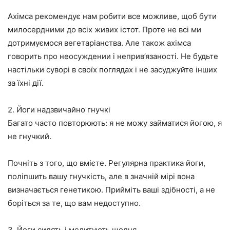
Ахімса рекомендує нам робити все можливе, щоб бути
милосердними до всіх живих істот. Проте не всі ми
дотримуємося вегетаріанства. Але також ахімса
говорить про неосуждении і неприв’язаності. Не будьте
настільки суворі в своїх поглядах і не засуджуйте інших
за їхні дії.
2. Йоги надзвичайно гнучкі
Багато часто повторюють: я не можу займатися йогою, я
не гнучкий.
Почніть з того, що вмієте. Регулярна практика йоги,
поліпшить вашу гнучкість, але в значній мірі вона
визначається генетикою. Прийміть ваші здібності, а не
боріться за те, що вам недоступно.
3. Йоги сидять і медитують щодня