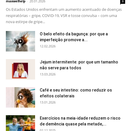
maxwelhelp
-
20.01.2026
0
Os Estados Unidos enfrentam um aumento acentuado de doenças
respiratórias – gripe, COVID-19, VSR e tosse convulsa – com uma
nova estirpe de gripe...
O belo efeito da bagunça: por que a
imperfeição promove a...
12.02.2026
Jejum intermitente: por que um tamanho
não serve para todos
13.03.2026
Café e seu intestino: como reduzir os
efeitos colaterais
13.01.2026
Exercícios na meia-idade reduzem o risco
de demência quase pela metade,...
02.12.2025