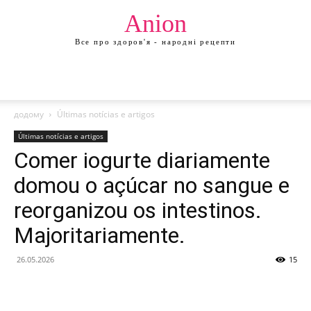
Anion
Все про здоров'я - народні рецепти
додому
Últimas notícias e artigos
Últimas notícias e artigos
Comer iogurte diariamente
domou o açúcar no sangue e
reorganizou os intestinos.
Majoritariamente.
26.05.2026
15