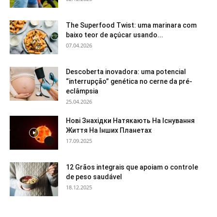
The Superfood Twist: uma marinara com
baixo teor de açúcar usando...
07.04.2026
Descoberta inovadora: uma potencial
“interrupção” genética no cerne da pré-
eclâmpsia
25.04.2026
Нові Знахідки Натякають На Існування
Життя На Інших Планетах
17.09.2025
12 Grãos integrais que apoiam o controle
de peso saudável
18.12.2025