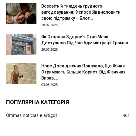
Всесвітній тиждень грудного
вигодовування: 9 способів висловити
свою підтримку – Блог...
28.07.2025
Як Охорона Здоров’я Стає Менш
Доступною Під Час Адміністрації Трампа
29.07.2025
Нове Дослідження Показало, Що Жінки
Отримують Більше Користі Від Фізичних
Вправ,...
03.08.2025
ПОПУЛЯРНА КАТЕГОРІЯ
Últimas notícias e artigos
461