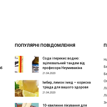
ПОПУЛЯРНІ ПОВІДОМЛЕННЯ
П
Сода і перекис водню:
Н
зцілювальний тандем від
Б
іб
професора Неумивакіна
21.04.2020
Б
О
Імбир, лимон і мед — корисна
тріада для вашого здоровя
Л
21.04.2020
Л
З
10-хвилинне лікування для