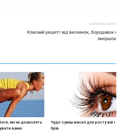
наступна стаття
Класний рецепт від веснянок, бородавок і
зморшок
йоги, які не дозволять
Чудо-суміш масел для росту вій і
увати вами:
брів