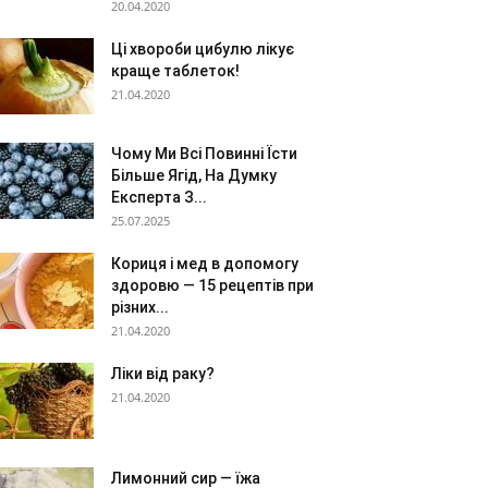
20.04.2020
Ці хвороби цибулю лікує
краще таблеток!
21.04.2020
Чому Ми Всі Повинні Їсти
Більше Ягід, На Думку
Експерта З...
25.07.2025
Кориця і мед в допомогу
здоровю — 15 рецептів при
різних...
21.04.2020
Ліки від раку?
21.04.2020
Лимонний сир — їжа