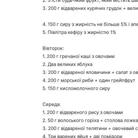
2. З’їсти будь-який фрукт, який містить ш
3. 200 г відварених курячих грудок + вели
4. 150 г сиру з жирність не більше 5% і а
5. Півлітра кефіру з жирністю 1%
Вівторок:
1. 200 г гречаної каші з овочами
2. Два великих яблука
3. 200 г відвареної яловичини + салат з о
4. 200 г морської риби + один грейпфрут
5. 150 г кисломолочного сиру
Середа:
1. 200 г відвареного рису з овочами
2. 50 г волоського горіха + столова ложк
3. 200 г відвареної телятини + овочевий 
4. Три варених яйця + дві помідори