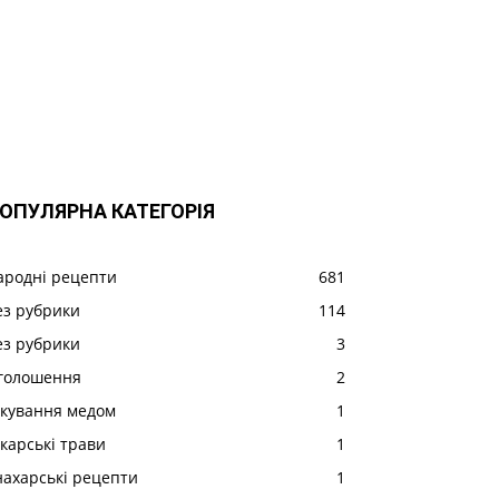
ОПУЛЯРНА КАТЕГОРІЯ
ародні рецепти
681
ез рубрики
114
ез рубрики
3
голошення
2
ікування медом
1
ікарські трави
1
нахарські рецепти
1