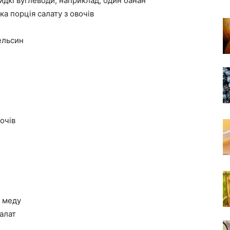
видкі вуглеводи, наприклад, один банан
ка порція салату з овочів
пельсин
вочів
а меду
салат