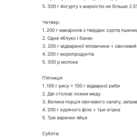
5. 300 г йогурту з жирністю не більше 2.
Четвер:
1. 200 г макаронів з твердих сортів пшени
2. Одне яблуко і банан
3. 200 г відвареної яловичини + овочевий
4. 200 г морепродуктів
5. 300 р молока
П’ятниця:
1 .100 г рису + 100 г відварної риби
2. Дві столові ложки меду
3. Велика порція овочевого салату, запр
4. 200 г курячого філе + три огірка
5. Три варених яйця
Субота: