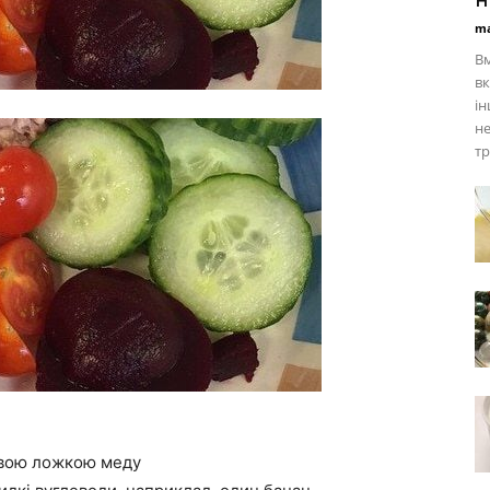
ma
Вм
вк
ін
не
тр
ловою ложкою меду