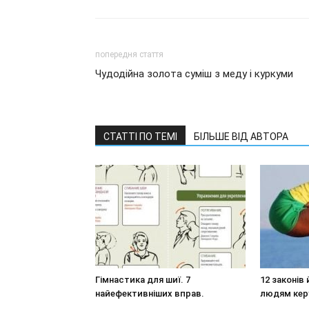
попередня стаття
Чудодійна золота суміш з меду і куркуми
СТАТТІ ПО ТЕМІ
БІЛЬШЕ ВІД АВТОРА
Гімнастика для шиї. 7
12 законів 
найефективніших вправ.
людям кер