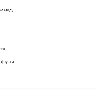
ка меду
лат
і фрукти