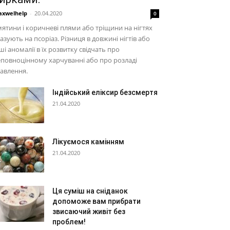
xwelhelp
-
20.04.2020
0
ятини і коричневі плями або тріщини на нігтях
азують на псоріаз. Різниця в довжині нігтів або
ші аномалії в їх розвитку свідчать про
повноцінному харчуванні або про розладі
авлення.
Індійський еліксир безсмертя
21.04.2020
Лікуємося камінням
21.04.2020
Ця суміш на сніданок
допоможе вам прибрати
звисаючий живіт без
проблем!