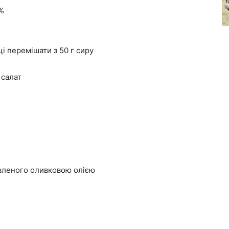
5%
ці перемішати з 50 г сиру
 салат
авленого оливковою олією