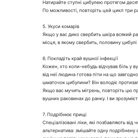
Натирайте ступні цибулею протягом десяти
По можливості, повторіть цей цикл три ра
5. Укуси комарів
Якщо у вас дико свербить шкіра всякий ра
місця, в якому свербить, половину цибулі 
6. Покладіть край вушної інфекції
Кожен, хто коли-небудь відчував біль у в
від неї людина готова піти на що завгодно
шматочок цибулини? Він володіє протиза
Якщо вас мучить мігрень, повторіть цю 
вушних раковинах до ранку. І ви зрозумієт
7. Подрібнює прищі
Спеціалізовані ліки, які позбавляють від 
альтернатива: змішайте одну подрібнену 