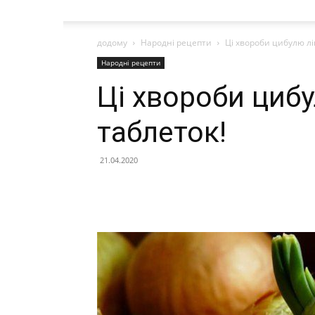
додому
Народні рецепти
Ці хвороби цибулю лі
Народні рецепти
Ці хвороби циб
таблеток!
21.04.2020