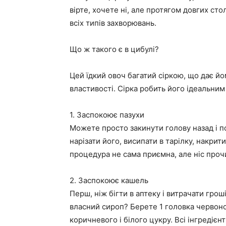
вірте, хочете ні, але протягом довгих ст
всіх типів захворювань.
Що ж такого є в цибулі?
Цей їдкий овоч багатий сіркою, що дає йо
властивості. Сірка робить його ідеальни
1. Заспокоює пазухи
Можете просто закинути голову назад і п
нарізати його, висипати в тарілку, накрит
процедура не сама приємна, але ніс проч
2. Заспокоює кашель
Перш, ніж бігти в аптеку і витрачати грош
власний сироп? Берете 1 головка червоної 
коричневого і білого цукру. Всі інгредіє