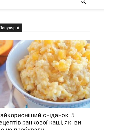
Популярні
айкорисніший сніданок: 5
ецептів ранкової каші, які ви
е не пробували...