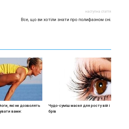
наступна стаття
Все, що ви хотіли знати про полифазном сні.
йоги, які не дозволять
Чудо-суміш масел для росту вій і
увати вами:
брів