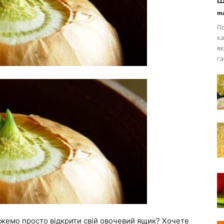
ma
По
ка
як
га
ожемо просто відкрити свій овочевий ящик? Хочете