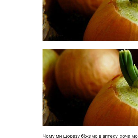
Чому ми щоразу біжимо в аптеку, хоча м