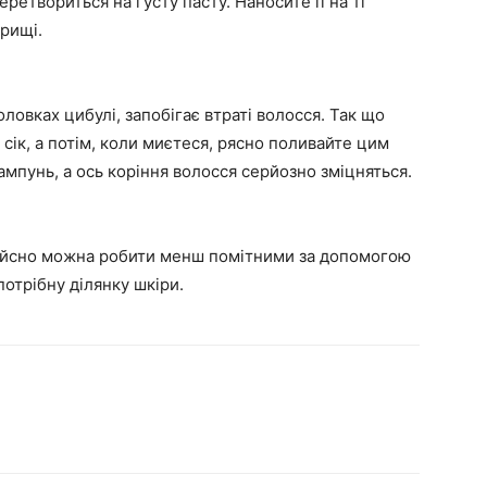
еретвориться на густу пасту. Наносите її на ті
прищі.
оловках цибулі, запобігає втраті волосся. Так що
сік, а потім, коли миєтеся, рясно поливайте цим
ампунь, а ось коріння волосся серйозно зміцняться.
і дійсно можна робити менш помітними за допомогою
отрібну ділянку шкіри.