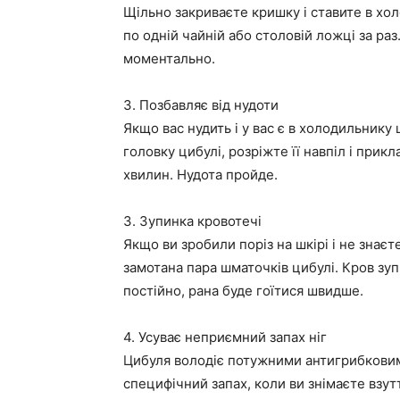
Щільно закриваєте кришку і ставите в хол
по одній чайній або столовій ложці за раз
моментально.
3. Позбавляє від нудоти
Якщо вас нудить і у вас є в холодильнику
головку цибулі, розріжте її навпіл і прик
хвилин. Нудота пройде.
3. Зупинка кровотечі
Якщо ви зробили поріз на шкірі і не знаєт
замотана пара шматочків цибулі. Кров з
постійно, рана буде гоїтися швидше.
4. Усуває неприємний запах ніг
Цибуля володіє потужними антигрибковим
специфічний запах, коли ви знімаєте взутт