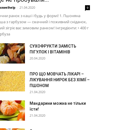
xwelhelp
-
21.04.2020
0
чни ранок з каші і будь у формі! 1. Пшоняна
ша з гарбузом — смачний і поживний сніданок,
ий зігріє вас зимовим ранком! Інгредієнти: • 400 г
рбуза
СУХОФРУКТИ ЗАМІСТЬ
ПІГУЛОК І ВІТАМІНІВ
20.04.2020
ПРО ЩО МОВЧАТЬ ЛІКАРІ –
ЛІКУВАННЯ НИРОК БЕЗ ХІМІЇ –
ПШОНОМ
21.04.2020
Мандарини можна не тільки
їсти!
21.04.2020