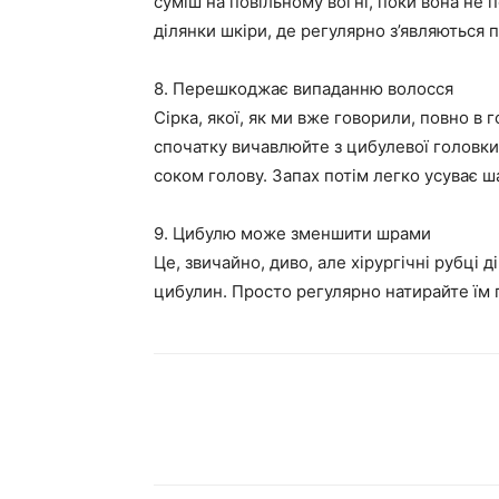
суміш на повільному вогні, поки вона не п
ділянки шкіри, де регулярно з’являються 
8. Перешкоджає випаданню волосся
Сірка, якої, як ми вже говорили, повно в г
спочатку вичавлюйте з цибулевої головки 
соком голову. Запах потім легко усуває ш
9. Цибулю може зменшити шрами
Це, звичайно, диво, але хірургічні рубц
цибулин. Просто регулярно натирайте їм п