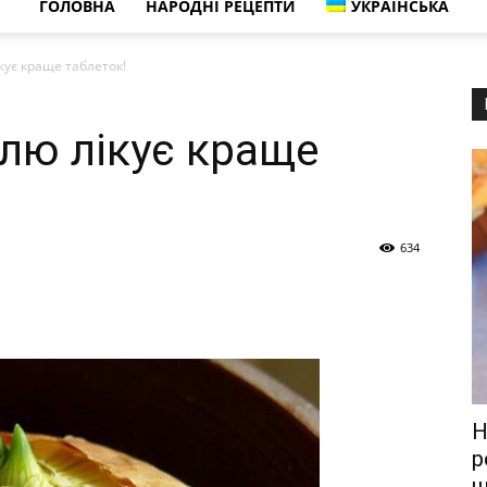
ГОЛОВНА
НАРОДНІ РЕЦЕПТИ
УКРАЇНСЬКА
кує краще таблеток!
улю лікує краще
634
Н
р
щ