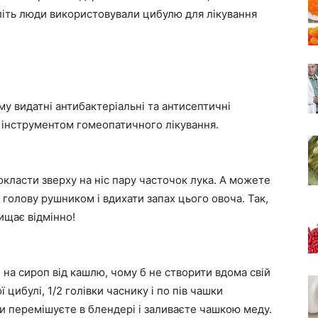
оліть люди використовували цибулю для лікування
му видатні антибактеріальні та антисептичні
м інструментом гомеопатичного лікування.
окласти зверху на ніс пару часточок лука. А можете
и голову рушником і вдихати запах цього овоча. Так,
ищає відмінно!
і на сироп від кашлю, чому б не створити вдома свій
цибулі, 1/2 голівки часнику і по пів чашки
нти перемішуєте в блендері і заливаєте чашкою меду.