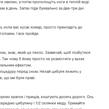
 хвилин, а потім прополощіть ноги в теплій воді.
зи в день. Запах піде буквально за два-три дні.
з, коли вас кусає комар, просто прикладіть до
головки. І все пройде.
ухах, знає, який це пекло. Зазвичай, щоб позбутися
. Так чому б йому просто не розмістити у вухах
пальним ефектом.
процедуру перед сном. Нехай цибуля лежить у
е, що ми були праві.
чорних крапок і прищів, коштують досить дорого. Ось
середню цибулину і 1/2 склянки меду. Тримайте