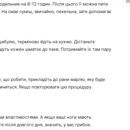
одильник на 8-12 годин. Після цього її можна пити
. На смак суміш, звичайно, пекельна, зате допомагає
 цибулю, терміново йдіть на кухню. Дістаньте
ладіть кожен шматок до пахв. Потримайте їх там пару
е, що робити, прикладіть до рани марлю, яку буде
упиниться. Якщо повторювати цю процедуру
и властивостями. А якщо ваші ноги мають
я після довгого дня, значить, у вас грибок.