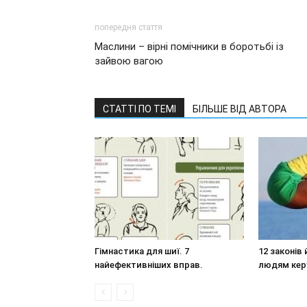
попередня стаття
Маслини – вірні помічники в боротьбі із
зайвою вагою
СТАТТІ ПО ТЕМІ
БІЛЬШЕ ВІД АВТОРА
Гімнастика для шиї. 7
12 законів 
найефективніших вправ.
людям кер