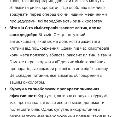
крові, такі як варфарин, добавки омега-3 можуть
збільшити ризик кровотечі. Це особливо важливо
врахувати перед операцією чи іншими медичними
процедурами, які передбачають ризик кровотечі.
Вітамін С та хіміотерапія: захист клітин, але не
завжди добре
Вітамін С – це потужний
антиоксидант, який може допомогти захистити
клітини від пошкодження. Однак під час хіміотерапії,
коли мета полягає у вбивстві ракових клітин, вітамін
С може перешкоджати дії деяких хіміотерапійних
препаратів, захищаючи ракові клітини від їх впливу.
Це складне питання, яке вимагає обговорення з
вашим онкологом.
Куркума та знеболюючі препарати: зниження
ефективності
Куркумін, активна сполука в куркумі,
має протизапальні властивості і може допомогти
полегшити біль. Однак супутнє використання з
безрецептурними знеболюючими болями, такими як