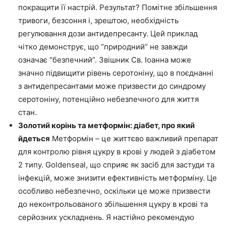
покращити її настрій. Результат? Помітне збільшення
тривоги, безсоння і, зрештою, необхідність
регулювання дози антидепресанту. Цей приклад
чітко демонструє, що “природний” не завжди
означає “безпечний”. Звішник Св. Іоанна може
значно підвищити рівень серотоніну, що в поєднанні
з антидепресантами може призвести до синдрому
серотоніну, потенційно небезпечного для життя
стан.
Золотий корінь та метформін: діабет, про який
йдеться
Метформін – це життєво важливий препарат
для контролю рівня цукру в крові у людей з діабетом
2 типу. Goldenseal, що сприяє як засіб для застуди та
інфекцій, може знизити ефективність метформіну. Це
особливо небезпечно, оскільки це може призвести
до неконтрольованого збільшення цукру в крові та
серйозних ускладнень. Я настійно рекомендую