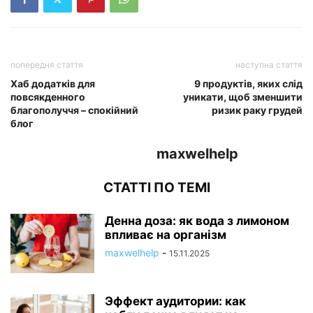
попередня стаття
наступна стаття
Хаб додатків для
9 продуктів, яких слід
повсякденного
уникати, щоб зменшити
благополуччя – спокійний
ризик раку грудей
блог
maxwelhelp
СТАТТІ ПО ТЕМІ
Денна доза: як вода з лимоном
впливає на організм
maxwelhelp
-
15.11.2025
Эффект аудитории: как