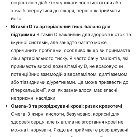
пацієнтам з діабетом уникати золотистоголя або
хоча б звернутися до лікаря, перш ніж приймати
його.
Вітамін D та артеріальний тиск: баланс для
підтримки
Вітамін D важливий для здоров’я кісток та
імунної системи, але занадто багато може
спричинити проблеми, особливо якщо ви приймаєте
ліки артеріального тиску. Я часто бачу пацієнтів, які
приймають високі дози вітаміну D, не враховуючи
потенційних взаємодій з верапамілом, дилтіаземом
або тіазидними діуретиками. Це може призвести до
гіперкальціємії, яка, як зазначалося, має власні
неприємні наслідки.
Омега-3 та розріджувачі крові: ризик кровотечі
Омега-3 жирні кислоти, безумовно, корисні для
здоров’я серця, але їх вплив на згортання крові не
можна ігнорувати. Якщо ви приймаєте розріджувачі