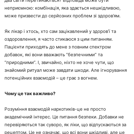
два світи перетинаються? Відповідь може бути
неприємною: комбінація, яка здається нешкідливою,
може призвести до серйозних проблем зі здоров’ям.
Як лікар і хтось, хто сам зацікавлений у здоров’ї та
оздоровлення, я часто стикаюся з цим питанням.
Пацієнти приходять до мене з повним спектром
добавок, які вони вважають “безпечними” та
“природними”. І, звичайно, ніхто не хоче чути, що
знайомий ритуал може завдати шкоди. Але ігнорування
потенційних взаємодій – це грає з вогнем.
Чому це так важливо?
Розуміння взаємодій наркотиків-це не просто
академічний інтерес. Це питання безпеки. Добавки не
перевіряються так суворо, як ліки, що відпускаються за
рецептом. Це не означає, що всі вони шкідливі, але це