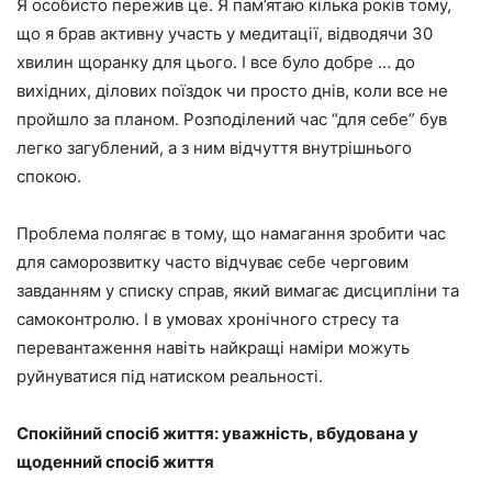
Я особисто пережив це. Я пам’ятаю кілька років тому,
що я брав активну участь у медитації, відводячи 30
хвилин щоранку для цього. І все було добре … до
вихідних, ділових поїздок чи просто днів, коли все не
пройшло за планом. Розподілений час “для себе” був
легко загублений, а з ним відчуття внутрішнього
спокою.
Проблема полягає в тому, що намагання зробити час
для саморозвитку часто відчуває себе черговим
завданням у списку справ, який вимагає дисципліни та
самоконтролю. І в умовах хронічного стресу та
перевантаження навіть найкращі наміри можуть
руйнуватися під натиском реальності.
Спокійний спосіб життя: уважність, вбудована у
щоденний спосіб життя