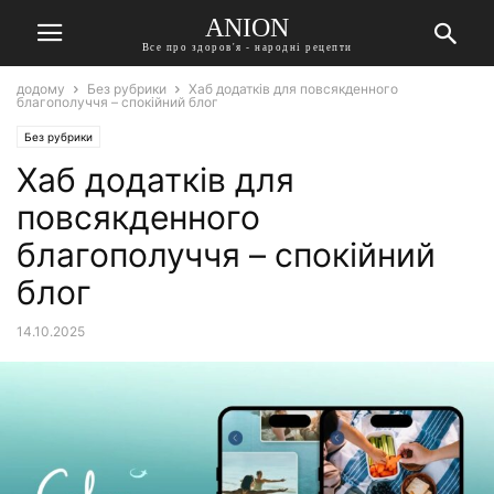
ANION
Все про здоров'я - народні рецепти
додому
Без рубрики
Хаб додатків для повсякденного
благополуччя – спокійний блог
Без рубрики
Хаб додатків для
повсякденного
благополуччя – спокійний
блог
14.10.2025