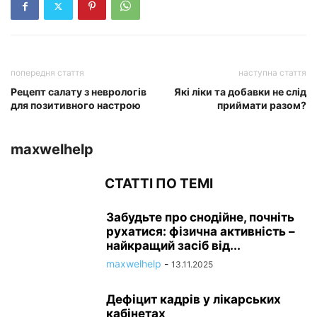
попередня стаття
наступна стаття
Рецепт салату з неврологів
Які ліки та добавки не слід
для позитивного настрою
приймати разом?
maxwelhelp
СТАТТІ ПО ТЕМІ
Забудьте про снодійне, почніть
рухатися: фізична активність –
найкращий засіб від...
maxwelhelp
-
13.11.2025
Дефіцит кадрів у лікарських
кабінетах