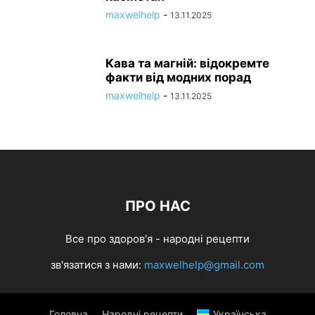
maxwelhelp
-
13.11.2025
Кава та магній: відокремте
факти від модних порад
maxwelhelp
-
13.11.2025
ПРО НАС
Все про здоров'я - народні рецепти
зв'язатися з нами:
maxwelhelp@gmail.com
Головна
Народні рецепти
Українська