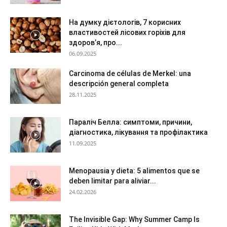
На думку дієтологів, 7 корисних
властивостей лісових горіхів для
здоров’я, про...
06.09.2025
Carcinoma de células de Merkel: una
descripción general completa
28.11.2025
Параліч Белла: симптоми, причини,
діагностика, лікування та профілактика
11.09.2025
Menopausia y dieta: 5 alimentos que se
deben limitar para aliviar...
24.02.2026
The Invisible Gap: Why Summer Camp Is