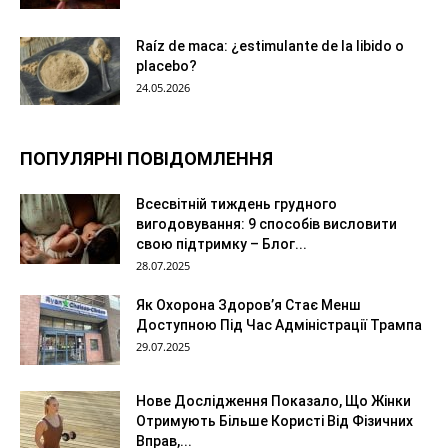
Raíz de maca: ¿estimulante de la libido o
placebo?
24.05.2026
ПОПУЛЯРНІ ПОВІДОМЛЕННЯ
Всесвітній тиждень грудного
вигодовування: 9 способів висловити
свою підтримку – Блог...
28.07.2025
Як Охорона Здоров’я Стає Менш
Доступною Під Час Адміністрації Трампа
29.07.2025
Нове Дослідження Показало, Що Жінки
Отримують Більше Користі Від Фізичних
Вправ,...