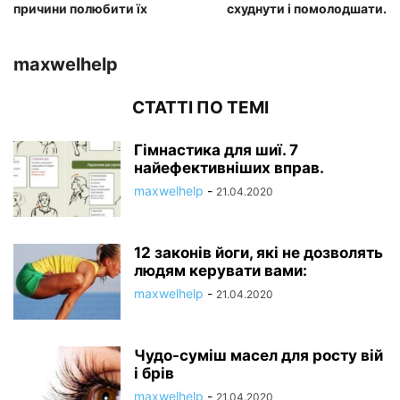
причини полюбити їх
схуднути і помолодшати.
maxwelhelp
СТАТТІ ПО ТЕМІ
Гімнастика для шиї. 7
найефективніших вправ.
maxwelhelp
-
21.04.2020
12 законів йоги, які не дозволять
людям керувати вами:
maxwelhelp
-
21.04.2020
Чудо-суміш масел для росту вій
і брів
maxwelhelp
-
21.04.2020