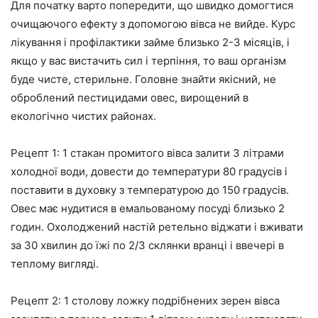
Для початку варто попередити, що швидко домогтися
очищаючого ефекту з допомогою вівса не вийде. Курс
лікування і профілактики займе близько 2-3 місяців, і
якщо у вас вистачить сил і терпіння, то ваш організм
буде чисте, стерильне. Головне знайти якісний, не
оброблений пестицидами овес, вирощений в
екологічно чистих районах.
Рецепт 1: 1 стакан промитого вівса залити 3 літрами
холодної води, довести до температури 80 градусів і
поставити в духовку з температурою до 150 градусів.
Овес має нудитися в емальованому посуді близько 2
годин. Охолоджений настій ретельно віджати і вживати
за 30 хвилин до їжі по 2/3 склянки вранці і ввечері в
теплому вигляді.
Рецепт 2: 1 столову ложку подрібнених зерен вівса