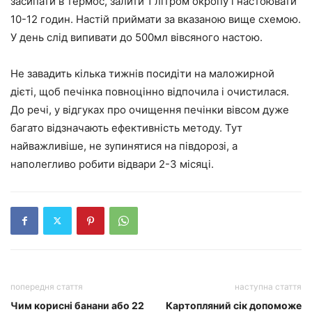
засипати в термос, залити 1 літром окропу і настоювати
10-12 годин. Настій приймати за вказаною вище схемою.
У день слід випивати до 500мл вівсяного настою.
Не завадить кілька тижнів посидіти на маложирной
дієті, щоб печінка повноцінно відпочила і очистилася.
До речі, у відгуках про очищення печінки вівсом дуже
багато відзначають ефективність методу. Тут
найважливіше, не зупинятися на півдорозі, а
наполегливо робити відвари 2-3 місяці.
попередня стаття
наступна стаття
Чим корисні банани або 22
Картопляний сік допоможе