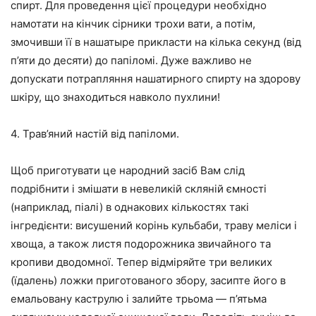
спирт. Для проведення цієї процедури необхідно
намотати на кінчик сірники трохи вати, а потім,
змочивши її в нашатыре прикласти на кілька секунд (від
п’яти до десяти) до папіломі. Дуже важливо не
допускати потрапляння нашатирного спирту на здорову
шкіру, що знаходиться навколо пухлини!
4. Трав’яний настій від папіломи.
Щоб приготувати це народний засіб Вам слід
подрібнити і змішати в невеликій скляній ємності
(наприклад, піалі) в однакових кількостях такі
інгредієнти: висушений корінь кульбаби, траву меліси і
хвоща, а також листя подорожника звичайного та
кропиви дводомної. Тепер відміряйте три великих
(їдалень) ложки приготованого збору, засипте його в
емальовану каструлю і залийте трьома — п’ятьма