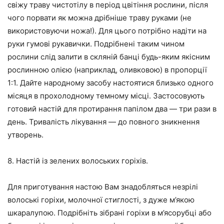
свіжу траву чистотілу в період цвітіння рослини, після
чого порвати як можна дрібніше траву руками (не
використовуючи ножа!). Для цього потрібно надіти на
руки гумові рукавички. Подрібнені таким чином
рослини слід залити в скляній банці будь-яким якісним
рослинною олією (наприклад, оливковою) в пропорції
1:1. Дайте народному засобу настоятися близько одного
місяця в прохолодному темному місці. Застосовують
готовий настій для протирання папілом два — три рази в
день. Тривалість лікування — до повного зникнення
утворень.
8. Настій із зелених волоських горіхів.
Для приготування настою Вам знадобляться незрілі
волоські горіхи, молочної стиглості, з дуже м’якою
шкаралупою. Подрібніть зібрані горіхи в м’ясорубці або