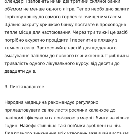
блендері і заповніть ними дві третини скляної банки
об’ємом не менше одного літра. Тепер необхідно залити
горіхову кашку до самого горлечка очищеним гасом.
Щільно закриту кришкою банку поставте в прохолодне
тепле місце для настоювання. Через три тижні це засіб
потрібно акуратно процідити і перелити в пляшку з
темного скла. Застосовуйте настій для щоденного
змазування папілом до повного їх зникнення. Приблизна
тривалість одного лікувального курсу: від десяти до
двадцяти днів.
9. Листя каланхое.
Народна медицина рекомендує регулярно
прилаштовувати свіже листя рослини каланхое до
папіломі і фіксувати їх пов’язкою з марлі і бинта на кілька
годин. Найефективніше такі пов’язки зроблені на ніч.
Для повного зникнення всіх утворень зазвичай вистачає