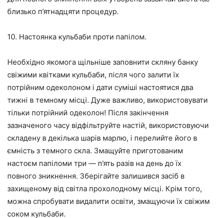
близько п’ятнадцяти процедур.
10. Настоянка кульбаби проти папілом.
Необхідно якомога щільніше заповнити скляну банку
свіжими квітками кульбаби, після чого залити їх
потрійним одеколоном і дати суміші настоятися два
тижні в темному місці. Дуже важливо, використовувати
тільки потрійний одеколон! Після закінчення
зазначеного часу відфільтруйте настій, використовуючи
складену в декілька шарів марлю, і перелийте його в
ємність з темного скла. Змащуйте приготованим
настоєм папіломи три — п’ять разів на день до їх
повного зникнення. Зберігайте залишився засіб в
захищеному від світла прохолодному місці. Крім того,
можна спробувати видалити освіти, змащуючи їх свіжим
соком кульбаби.