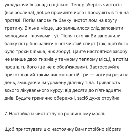
укладаючи їх занадто щільно. Тепер зберіть чистотіл
(вся рослина), добре промийте його і просушіть в тіні на
протязі. Потім заповніть банку чистотілом на другу
третину. Вільне місце, що залишилося слід заповнити
молодими гілочками туї. Після того як Ви заповнили
банку потрібно залити в неї чистий спирт (так, щоб його
було трохи більше, ніж збору). Дайте настоятися засобу
не менше двох тижнів у темному теплому місці, а потім
процідіть його (це не є обов’язковим). Застосовуйте
приготований таким чином настій три — чотири рази на
день, змащуючи їм уражену ділянку тіла. Тривалість
всього лікувального курсу: від десяти до п’ятнадцяти
днів. Будьте гранично обережні, засіб дуже отруйна!
7. Настойка із чистотілу на рослинному маслі.
Щоб приготувати цю настоянку Вам потрібно зібрати