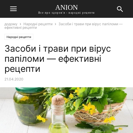
ANION
Все про здоров'я - народні рецепти
додому
Народні рецепти
Засоби і трави при вірус папіломи —
ефективні рецепти
Народні рецепти
Засоби і трави при вірус
папіломи — ефективні
рецепти
21.04.2020