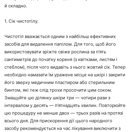
й складно.
1. Сік чистотілу.
Чистотіл вважається одним з найбільш ефективних
засобів для видалення папілом. Для того, щоб його
використовувати зріжте свіже рослина за п’ять
сантиметрів до початку кореня (з квітками, листям і
стеблом), після чого видавіть з нього жовтий сік. Тепер
необхідно намазати їм уражене місце на шкірі і закрити
його зверху медичним пластиром або стерильним
бинтом, які теж слід трохи просочити цим соком.
Змащуйте цю ділянку шкіри три — чотири рази з
інтервалом у десять — п’ятнадцять хвилин. Повторюйте
цю процедуру не менше двох — трьох разів на протязі
всього дня. Для прискорення дії цього народного
засобу рекомендується на час лікування виключити з