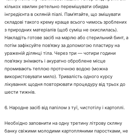
кількох хвилин ретельно перемішувати обидва
інгредієнта в скляній піалі. Пам’ятайте, що змішувати
складові такого крему краще всього чимось зроблених
з природних матеріалів (щоб суміш не окислилась).
Накладіть готове засіб на марлю або стерильний бинт, а
потім зафіксуйте пов’язку за допомогою пластиру на
ураженій ділянці тіла. Через три — чотири години
пов’язку знімають і акуратно оброблене місце
промивають теплою проточною водою (можна
використовувати мило). Тривалість одного курсу
лікування: щодня повторювати процедуру від трьох до
шести тижнів.
6. Народне засіб від папілом з туї, чистотілу і картоплі.
Необхідно заповнити на одну третину літрову скляну
банку свіжими молодими картопляними паростками, не