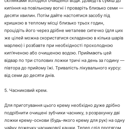
склянками холодної очищеної води. Доведіть суміш до
кипіння на повільному вогні і проваріть близько семи —
десяти хвилин. Потім дайте настоятися засобу під
кришкою в теплому місці близько трьох годин,
процідіть його через дрібне металеве ситечко (для цих
же цілей можна скористатися складеною в кілька шарів
марлею) і розбавте при необхідності прохолодною
кип’яченою або очищеною водою. Приймають цей
відвар по три столових ложки тричі на день за годину —
півтора до прийому їжі. Тривалість лікувального курсу:
від семи до десяти днів.
5. Часниковий крем.
Для приготування цього крему необхідно дуже дрібно
подрібнити очищені зубчики часнику, з розрахунку дві
ложки крему-основи (будь-якого крему для рук) на одну
чайну ложечку часникової кашки. Тепер слід протягом