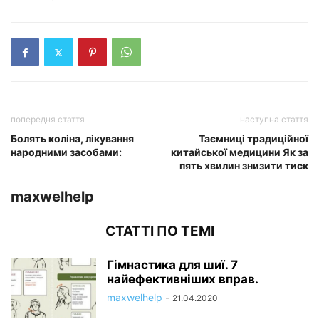
попередня стаття
наступна стаття
Болять коліна, лікування
Таємниці традиційної
народними засобами:
китайської медицини Як за
пять хвилин знизити тиск
maxwelhelp
СТАТТІ ПО ТЕМІ
Гімнастика для шиї. 7
найефективніших вправ.
maxwelhelp
-
21.04.2020