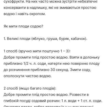
сухофрукти. На них часто можна зустріти небезпечні
консерванти в надлишку, які не змиваються простою
водою і навіть окропом.
Як мити плоди содою?
1. Великі плоди (яблуко, груша, буряк, кабачок).
1 спосіб (зручно мити поштучно 1 – 3):
Добре промити плід простою водою. Взяти в долоньку
приблизно 1/2 ч. л. соди, натерти нею поверхню плоду
до розчинення приблизно 30 секунд. Змити соду,
ополоснути чистою водою.
2 спосіб (якщо багато плодів):
Добре промити плід простою водою. Розвести в
глибокій посуді содовий розчин: 1 л. води + 1 ст. л. соди.
Опустити плоди, добре промити їх у цьому розчині