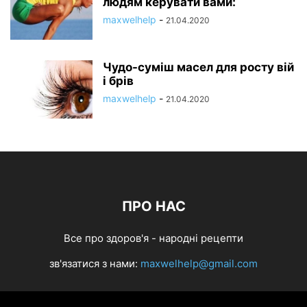
людям керувати вами:
maxwelhelp
-
21.04.2020
Чудо-суміш масел для росту вій
і брів
maxwelhelp
-
21.04.2020
ПРО НАС
Все про здоров'я - народні рецепти
зв'язатися з нами:
maxwelhelp@gmail.com