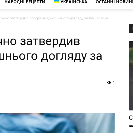
НАРОДНІ РЕЦЕПТИ
УКРАЇНСЬКА
ОСТАННІ НОВИНИ
точно затвердив програму домашнього догляду за пацієнтами
чно затвердив
нього догляду за
1
С
ma