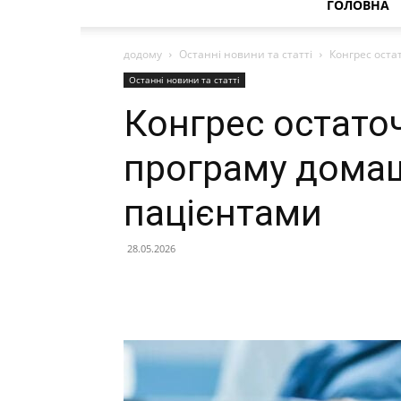
ГОЛОВНА
додому
Останні новини та статті
Конгрес оста
Останні новини та статті
Конгрес остато
програму домаш
пацієнтами
28.05.2026