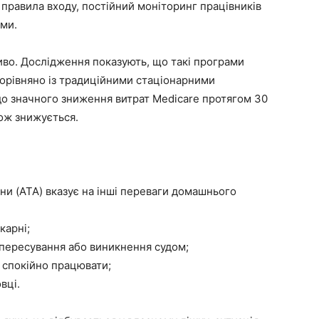
і правила входу, постійний моніторинг працівників
ями.
иво. Дослідження показують, що такі програми
Порівняно із традиційними стаціонарними
до значного зниження витрат Medicare протягом 30
кож знижується.
ни (ATA) вказує на інші переваги домашнього
карні;
 пересування або виникнення судом;
 спокійно працювати;
вці.