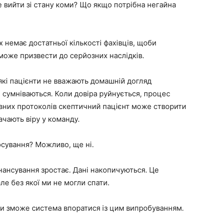
е вийти зі стану коми? Що якщо потрібна негайна
х немає достатньої кількості фахівців, щоби
оже призвести до серйозних наслідків.
які пацієнти не вважають домашній догляд
 сумніваються. Коли довіра руйнується, процес
овних протоколів скептичний пацієнт може створити
ачають віру у команду.
осування? Можливо, ще ні.
нансування зростає. Дані накопичуються. Це
але без якої ми не могли спати.
чи зможе система впоратися із цим випробуванням.