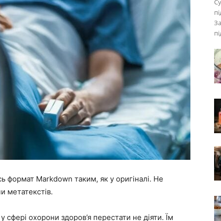
Су
пі
За
пі
ь формат Markdown таким, як у оригіналі. Не
и метатекстів.
у сфері охорони здоров’я перестати не діяти. Їм