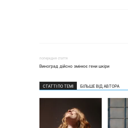
попередня стаття
Виноград дійсно змінює гени шкіри
СТАТТІ ПО ТЕМІ
БІЛЬШЕ ВІД АВТОРА