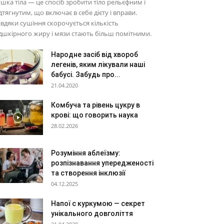
шка тіла — це спосіб зробити тіло рельєфним і
дтягнутим, що включає в себе дієту і вправи.
вдяки сушіння скорочується кількість
дшкірного жиру і мязи стають більш помітними.
Народне засіб від хвороб
легенів, яким лікували наші
бабусі. Забудь про...
21.04.2020
Комбуча та рівень цукру в
крові: що говорить наука
28.02.2026
Розуміння аблеїзму:
розпізнавання упередженості
та створення інклюзії
04.12.2025
Напої c куркумою — секрет
унікального довголіття