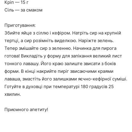
Кріп — 15 г
Сіль — за смаком
Приготування:
Збийте яйце з сіллю і кефіром. Натріть сир на крупній
тертці, а сир розімніть виделкою. Наріжте зелень.
Тепер змішайте сир з зеленню. Начинка для пирога
готова! Викладіть у форму для запікання великий лист
тонкого лавашу. Його краю залиште звисати з боків
форми. В кінці накрийте пиріг звисаючими краями
лаваша, змастіть його залишками яєчно-кефірної суміші.
Готуйте в духовці при температурі 180 градусів 25
хвилин.
Приємного апетиту!