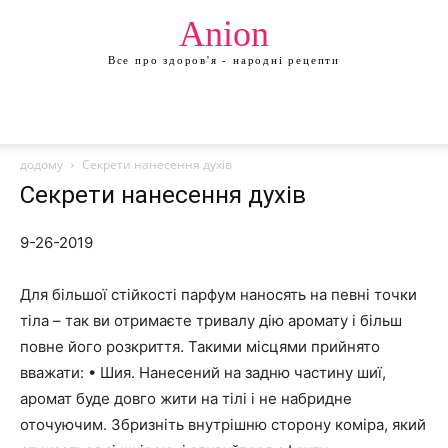
Anion
Все про здоров'я - народні рецепти
додому
Секрети нанесення духів
Секрети нанесення духів
9-26-2019
Для більшої стійкості парфум наносять на певні точки
тіла – так ви отримаєте тривалу дію аромату і більш
повне його розкриття. Такими місцями прийнято
вважати: • Шия. Нанесений на задню частину шиї,
аромат буде довго жити на тілі і не набридне
оточуючим. Збризніть внутрішню сторону коміра, який