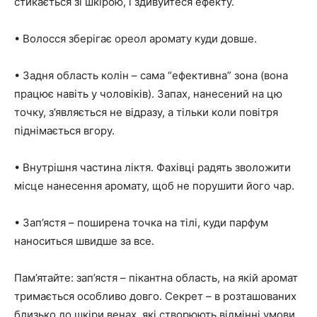
стикається зі шкірою, і здивуйтеся ефекту.
• Волосся зберігає ореол аромату куди довше.
• Задня область колін – сама “ефективна” зона (вона
працює навіть у чоловіків). Запах, нанесений на цю
точку, з’являється не відразу, а тільки коли повітря
піднімається вгору.
• Внутрішня частина ліктя. Фахівці радять зволожити
місце нанесення аромату, щоб не порушити його чар.
• Зап’ястя – поширена точка на тілі, куди парфум
наноситься швидше за все.
Пам’ятайте: зап’ястя – пікантна область, на якій аромат
тримається особливо довго. Секрет – в розташованих
близько до шкіри венах, які створюють відмінні умови