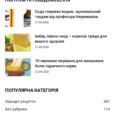
Сода і перекис водню: зцілювальний
тандем від професора Неумивакіна
21.04.2020
Імбир, лимон і мед — корисна тріада для
вашого здоровя
21.04.2020
10-хвилинне лікування для зменшення
болю сідничного нерва
21.04.2020
ПОПУЛЯРНА КАТЕГОРІЯ
Народні рецепти
681
Без рубрики
114