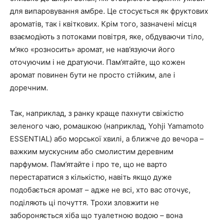
для випаровування амбре. Це стосується як фруктових
ароматів, так і квіткових. Крім того, зазначені місця
взаємодіють з потоками повітря, яке, обдуваючи тіло,
м’яко «розносить» аромат, не нав’язуючи його
оточуючим і не дратуючи. Пам’ятайте, що кожен
аромат повинен бути не просто стійким, але і
доречним.
Так, наприклад, з ранку краще пахнути свіжістю
зеленого чаю, ромашкою (наприклад, Yohji Yamamoto
ESSENTIAL) або морської хвилі, а ближче до вечора –
важким мускусним або смолистим деревним
парфумом. Пам’ятайте і про те, що не варто
перестаратися з кількістю, навіть якщо дуже
подобається аромат – адже не всі, хто вас оточує,
поділяють ці почуття. Трохи зловжити не
забороняється хіба що туалетною водою – вона