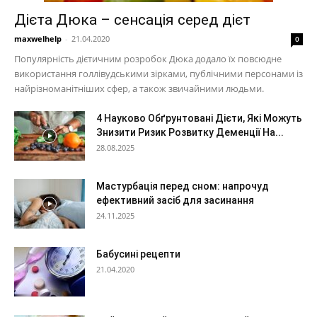
Дієта Дюка – сенсація серед дієт
maxwelhelp
-
21.04.2020
0
Популярність дієтичним розробок Дюка додало їх повсюдне
використання голлівудськими зірками, публічними персонами із
найрізноманітніших сфер, а також звичайними людьми.
4 Науково Обґрунтовані Дієти, Які Можуть
Знизити Ризик Розвитку Деменції На...
28.08.2025
Мастурбація перед сном: напрочуд
ефективний засіб для засинання
24.11.2025
Бабусині рецепти
21.04.2020