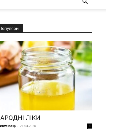
Популярні
АРОДНІ ЛІКИ
xwelhelp
-
21.04.2020
0