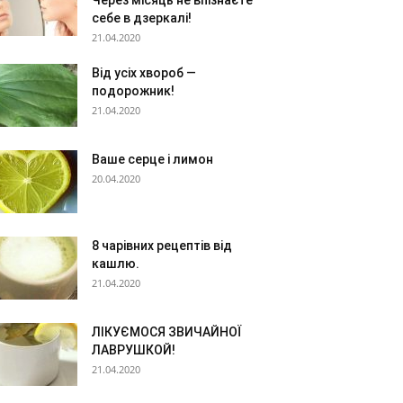
Через місяць не впізнаєте
себе в дзеркалі!
21.04.2020
Від усіх хвороб —
подорожник!
21.04.2020
Ваше серце і лимон
20.04.2020
8 чарівних рецептів від
кашлю.
21.04.2020
ЛІКУЄМОСЯ ЗВИЧАЙНОЇ
ЛАВРУШКОЙ!
21.04.2020