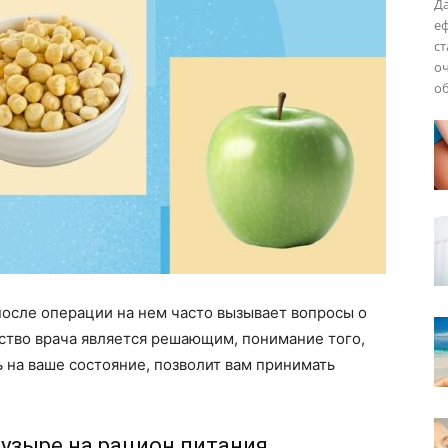
Да
еф
ст
оч
о
осле операции на нем часто вызывает вопросы о
ство врача является решающим, понимание того,
 на ваше состояние, позволит вам принимать
узыре на рацион питания