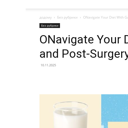
додому
Без рубрики
ОNavigate Your Diet With G
Без рубрики
ОNavigate Your D
and Post-Surger
10.11.2025