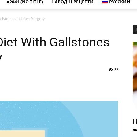
#2041 (NO TITLE)
НАРОДНІ РЕЦЕПТИ
РУССКИЙ
allstones and Post-Surgery
iet With Gallstones
y
32
Н
ma