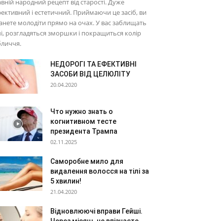
вній народний рецепт від старості. Дуже
ективний і естетичний. Приймаючи це засіб, ви
анете молодіти прямо на очах. У вас заблищать
і, розгладяться зморшки і покращиться колір
бличчя.
НЕДОРОГІ ТА ЕФЕКТИВНІ
ЗАСОБИ ВІД ЦЕЛЮЛІТУ
20.04.2020
Что нужно знать о
когнитивном тесте
президента Трампа
02.11.2025
Саморобне мило для
видалення волосся на тілі за
5 хвилин!
21.04.2020
Відновлюючі вправи Гейші.