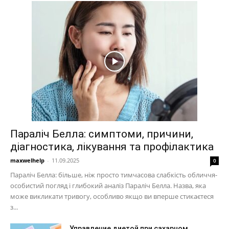
Параліч Белла: симптоми, причини,
діагностика, лікування та профілактика
maxwelhelp
-
11.09.2025
0
Параліч Белла: більше, ніж просто тимчасова слабкість обличчя-
особистий погляд і глибокий аналіз Параліч Белла. Назва, яка
може викликати тривогу, особливо якщо ви вперше стикаєтеся
з...
Управление диетой при сахарном