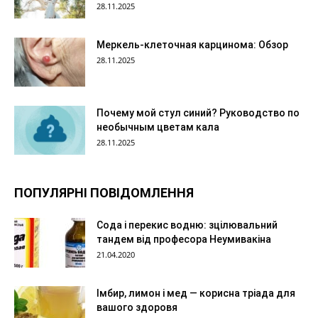
28.11.2025
Меркель-клеточная карцинома: Обзор
28.11.2025
Почему мой стул синий? Руководство по
необычным цветам кала
28.11.2025
ПОПУЛЯРНІ ПОВІДОМЛЕННЯ
Сода і перекис водню: зцілювальний
тандем від професора Неумивакіна
21.04.2020
Імбир, лимон і мед — корисна тріада для
вашого здоровя