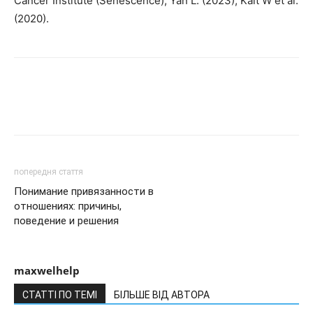
Cancer Institute (Senescence), Yan L. (2023), Kalt W et al.
(2020).
попередня стаття
Понимание привязанности в
отношениях: причины,
поведение и решения
maxwelhelp
СТАТТІ ПО ТЕМІ
БІЛЬШЕ ВІД АВТОРА