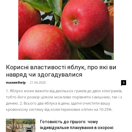
Корисні властивості яблук, про які ви
навряд чи здогадувалися
maxwelhelp
-
21.04.2020
0
1. Яблуко може важити від декількох грамів до двох кілограмів,
тобто його розмір цілком можливо порівняти з вишнею, так і з
динею. 2. Всього два яблука в день здатні очистити вашу
кровоносну систему від холестеринових клітин на 10-25%.
Готовність до гіршого: чому
індивідуальне планування в охороні