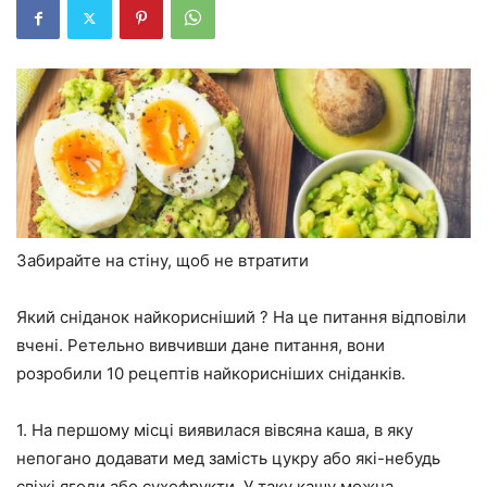
Забирайте на стіну, щоб не втратити
Який сніданок найкорисніший ? На це питання відповіли
вчені. Ретельно вивчивши дане питання, вони
розробили 10 рецептів найкорисніших сніданків.
1. На першому місці виявилася вівсяна каша, в яку
непогано додавати мед замість цукру або які-небудь
свіжі ягоди або сухофрукти. У таку кашу можна