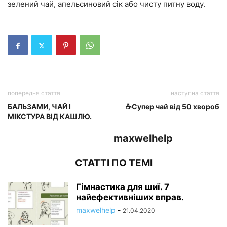
зелений чай, апельсиновий сік або чисту питну воду.
попередня стаття
наступна стаття
БАЛЬЗАМИ, ЧАЙ І
☕Супер чай від 50 хвороб
МІКСТУРА ВІД КАШЛЮ.
maxwelhelp
СТАТТІ ПО ТЕМІ
Гімнастика для шиї. 7
найефективніших вправ.
maxwelhelp
-
21.04.2020