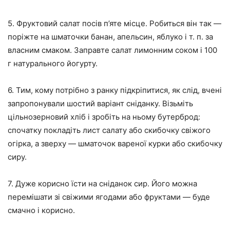
5. Фруктовий салат посів п’яте місце. Робиться він так —
поріжте на шматочки банан, апельсин, яблуко і т. п. за
власним смаком. Заправте салат лимонним соком і 100
г натурального йогурту.
6. Тим, кому потрібно з ранку підкріпитися, як слід, вчені
запропонували шостий варіант сніданку. Візьміть
цільнозерновий хліб і зробіть на ньому бутерброд:
спочатку покладіть лист салату або скибочку свіжого
огірка, а зверху — шматочок вареної курки або скибочку
сиру.
7. Дуже корисно їсти на сніданок сир. Його можна
перемішати зі свіжими ягодами або фруктами — буде
смачно і корисно.