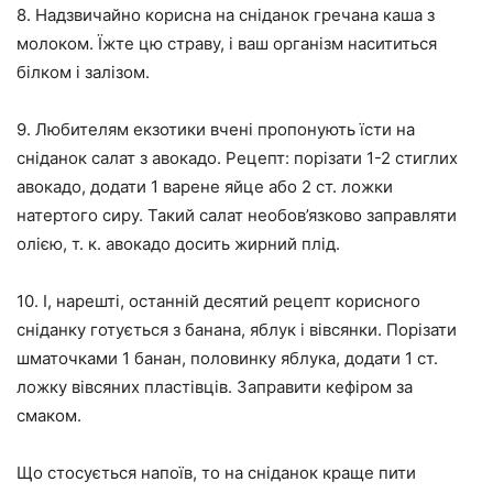
8. Надзвичайно корисна на сніданок гречана каша з
молоком. Їжте цю страву, і ваш організм насититься
білком і залізом.
9. Любителям екзотики вчені пропонують їсти на
сніданок салат з авокадо. Рецепт: порізати 1-2 стиглих
авокадо, додати 1 варене яйце або 2 ст. ложки
натертого сиру. Такий салат необов’язково заправляти
олією, т. к. авокадо досить жирний плід.
10. І, нарешті, останній десятий рецепт корисного
сніданку готується з банана, яблук і вівсянки. Порізати
шматочками 1 банан, половинку яблука, додати 1 ст.
ложку вівсяних пластівців. Заправити кефіром за
смаком.
Що стосується напоїв, то на сніданок краще пити