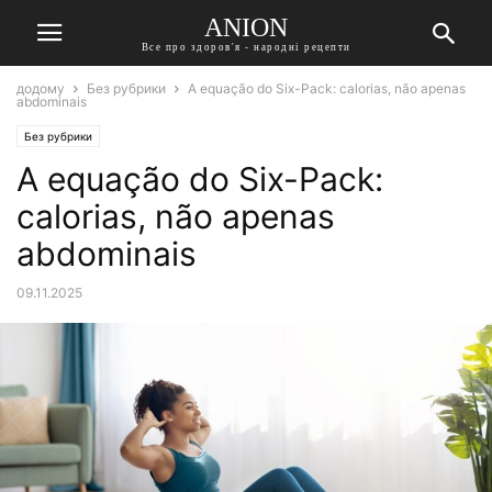
ANION
Все про здоров'я - народні рецепти
додому
Без рубрики
A equação do Six-Pack: calorias, não apenas
abdominais
Без рубрики
A equação do Six-Pack:
calorias, não apenas
abdominais
09.11.2025