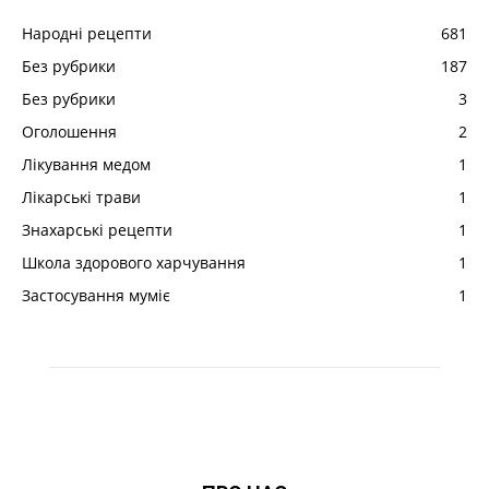
Народні рецепти
681
Без рубрики
187
Без рубрики
3
Оголошення
2
Лікування медом
1
Лікарські трави
1
Знахарські рецепти
1
Школа здорового харчування
1
Застосування муміє
1