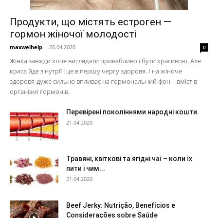
Продукти, що містять естроген —
гормон жіночої молодості
maxwelhelp
-
20.04.2020
0
Жінка завжди хоче виглядати привабливо і бути красивою. Але
краса йде з нутрії і це в першу чергу здоровя. І на жіноче
здоровя-дуже сильно впливає на гормональний фон – вміст в
організмі гормонів.
Перевірені поколіннями народні кошти.
21.04.2020
Травяні, квіткові та ягідні чаї – коли їх
пити і чим...
21.04.2020
Beef Jerky: Nutrição, Benefícios e
Considerações sobre Saúde