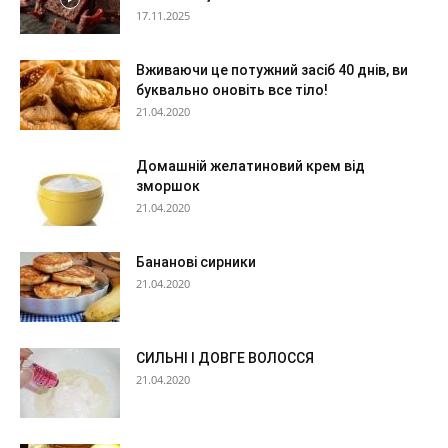
17.11.2025
Вживаючи це потужний засіб 40 днів, ви
буквально оновіть все тіло!
21.04.2020
Домашній желатиновий крем від
зморшок
21.04.2020
Бананові сирники
21.04.2020
СИЛЬНІ І ДОВГЕ ВОЛОССЯ
21.04.2020