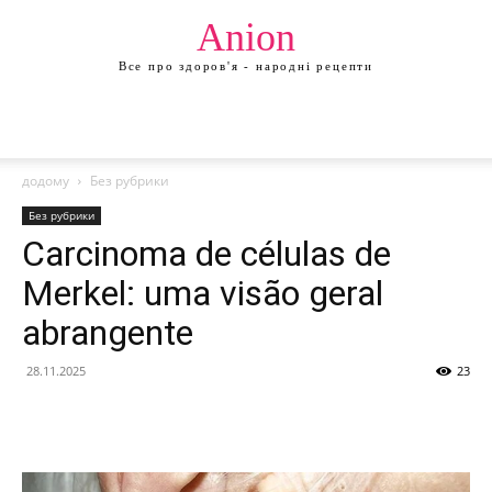
Anion
Все про здоров'я - народні рецепти
додому
Без рубрики
Без рубрики
Carcinoma de células de
Merkel: uma visão geral
abrangente
28.11.2025
23