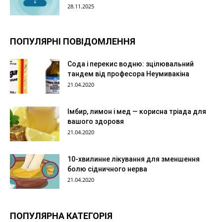
28.11.2025
ПОПУЛЯРНІ ПОВІДОМЛЕННЯ
Сода і перекис водню: зцілювальний
тандем від професора Неумивакіна
21.04.2020
Імбир, лимон і мед — корисна тріада для
вашого здоровя
21.04.2020
10-хвилинне лікування для зменшення
болю сідничного нерва
21.04.2020
ПОПУЛЯРНА КАТЕГОРІЯ