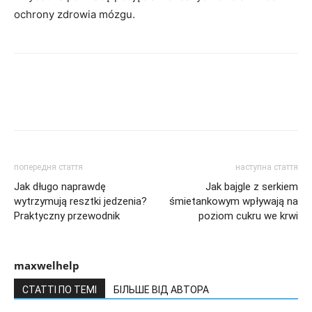
ochrony zdrowia mózgu.
попередня стаття
наступна стаття
Jak długo naprawdę
Jak bajgle z serkiem
wytrzymują resztki jedzenia?
śmietankowym wpływają na
Praktyczny przewodnik
poziom cukru we krwi
maxwelhelp
СТАТТІ ПО ТЕМІ
БІЛЬШЕ ВІД АВТОРА