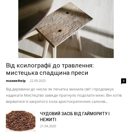
Від ксилографії до травлення:
мистецька спадщина преси
maxwelhelp
-
22.09.2025
0
Від деревини до числа: як печатка змінила світ і продовжує
надихати Мистецтво завжди прагнуло подолати межі. Він хотів
вирватися із закритого кола аристократичних салонів...
ЧУДОВИЙ ЗАСІБ ВІД ГАЙМОРИТУ І
НЕЖИТІ
21.04.2020