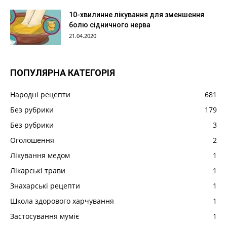
10-хвилинне лікування для зменшення
болю сідничного нерва
21.04.2020
ПОПУЛЯРНА КАТЕГОРІЯ
Народні рецепти
681
Без рубрики
179
Без рубрики
3
Оголошення
2
Лікування медом
1
Лікарські трави
1
Знахарські рецепти
1
Школа здорового харчування
1
Застосування муміє
1