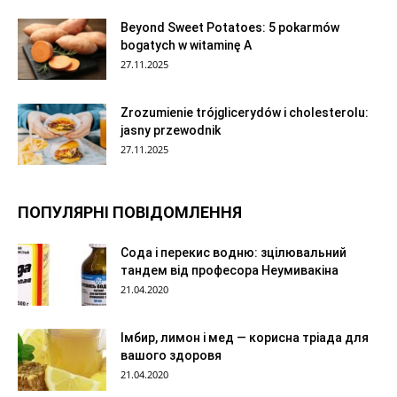
Beyond Sweet Potatoes: 5 pokarmów
bogatych w witaminę A
27.11.2025
Zrozumienie trójglicerydów i cholesterolu:
jasny przewodnik
27.11.2025
ПОПУЛЯРНІ ПОВІДОМЛЕННЯ
Сода і перекис водню: зцілювальний
тандем від професора Неумивакіна
21.04.2020
Імбир, лимон і мед — корисна тріада для
вашого здоровя
21.04.2020