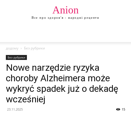
Anion
Все про здоров'я - народні рецепти
додому
Без рубрики
Без рубрики
Nowe narzędzie ryzyka
choroby Alzheimera może
wykryć spadek już o dekadę
wcześniej
23.11.2025
15