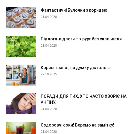
Фантастичні Булочки з корицею
21.04.2020
Підлога-підлоги – хірург без скальпеля
21.04.2020
Корисні напої, на думку дієтолога
27.10.2025
ПОРАДИ ДЛЯ ТИХ, ХТО ЧАСТО ХВОРІЄ НА
АНГІНУ.
21.04.2020
Оздоровчі соки! Беремо на замітку!
21.04.2020