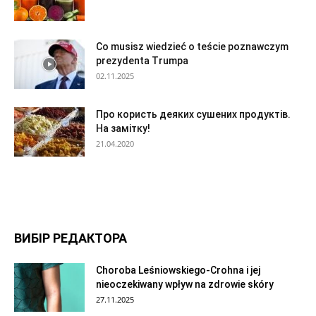
Co musisz wiedzieć o teście poznawczym
prezydenta Trumpa
02.11.2025
Про користь деяких сушених продуктів.
На замітку!
21.04.2020
ВИБІР РЕДАКТОРА
Choroba Leśniowskiego-Crohna i jej
nieoczekiwany wpływ na zdrowie skóry
27.11.2025