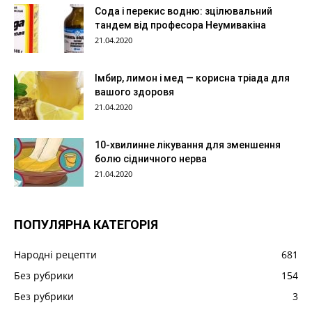
Сода і перекис водню: зцілювальний
тандем від професора Неумивакіна
21.04.2020
Імбир, лимон і мед — корисна тріада для
вашого здоровя
21.04.2020
10-хвилинне лікування для зменшення
болю сідничного нерва
21.04.2020
ПОПУЛЯРНА КАТЕГОРІЯ
Народні рецепти
681
Без рубрики
154
Без рубрики
3