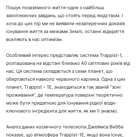
Пошук позаземного життя-одне з найбільш
захоплюючих завдань, що стоять перед людством. І
хоча до цих пір ми не виявили незаперечних доказів
існування життя за межами Землі, останні відкриття
вселяють в нас оптимізм.
Особливий інтерес представляє система Trappist-1,
розташована на відстані близько 40 світлових років від
нас. Ця система складається з семи планет, що
обертаються навколо червоного карлика. Одна з цих
планет, Trappist – 1E, знаходиться в так званій “зоні
проживання”, де температура поверхні теоретично
може бути придатною для існування рідкої води-
ключового інгредієнта для життя, як ми її знаємо.
Аналіз даних космічного телескопа Джеймса Вебба
показує, що атмосфера Trappist-1E, якщо вона існує,