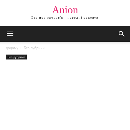
Anion
Все про здоров'я - народні рецепти
додому
Без рубрики
Без рубрики