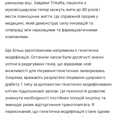
ранньому віці. Завдяки Trikafta, пацієнти з
муковісцидозом тепер можуть жити до 80 років і
вести повноцінне життя. Це справжній прорив у
медицині, який демонструє силу інновацій та
співпраці між науковцями та фармацевтичними
компаніями.
Ще більш захоплюючим напрямком є генетична
модифікація. Останнім часом були досягнуті значні
успіхи в редагуванні генів, що відкриває нові
можливості для лікування генетичних захворювань.
Зокрема, вражають результати лікування цукрового
діабету 1 типу за допомогою генетично модифікованих
клітин підшлункової залози. Ця технологія дозволяє
уникнути необхідності постійних ін’єкцій інсуліну та
зменшує ризик відторгнення трансплантата. Я
переконаний, що генетична модифікація стане одним