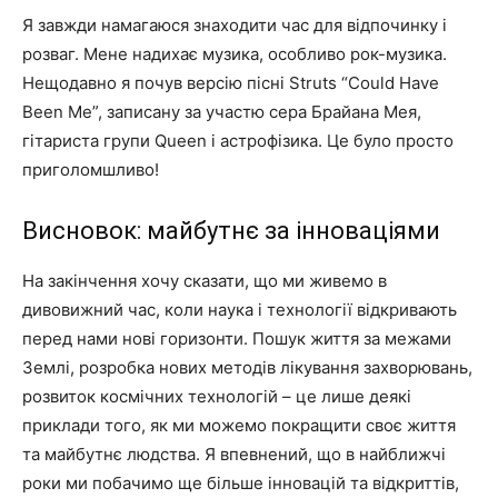
Я завжди намагаюся знаходити час для відпочинку і
розваг. Мене надихає музика, особливо рок-музика.
Нещодавно я почув версію пісні Struts “Could Have
Been Me”, записану за участю сера Брайана Мея,
гітариста групи Queen і астрофізика. Це було просто
приголомшливо!
Висновок: майбутнє за інноваціями
На закінчення хочу сказати, що ми живемо в
дивовижний час, коли наука і технології відкривають
перед нами нові горизонти. Пошук життя за межами
Землі, розробка нових методів лікування захворювань,
розвиток космічних технологій – це лише деякі
приклади того, як ми можемо покращити своє життя
та майбутнє людства. Я впевнений, що в найближчі
роки ми побачимо ще більше інновацій та відкриттів,