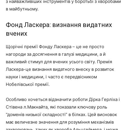
з найважливіших інструментів у боротьбі з хворобами
в майбутньому.
Фонд Ласкера: визнання видатних
вчених
Щорічні премії Фонду Ласкера – це не просто
нагороди за досягнення в галузі медицини, а й
важливий стимул для вчених усього світу. Премія
Ласкера-це визнання видатного внеску в розвиток
науки і медицини, і часто є передвісником
Нобелівської премії.
Особливо хочеться відзначити роботи Дірка Герліха і
Стівена л.Макнайта, які показали ключову роль
“доменів низької складності” в білках. Цей висновок
має величезне значення для розуміння механізмів
захворювань, таких як хвороба Альцгеймера, і може