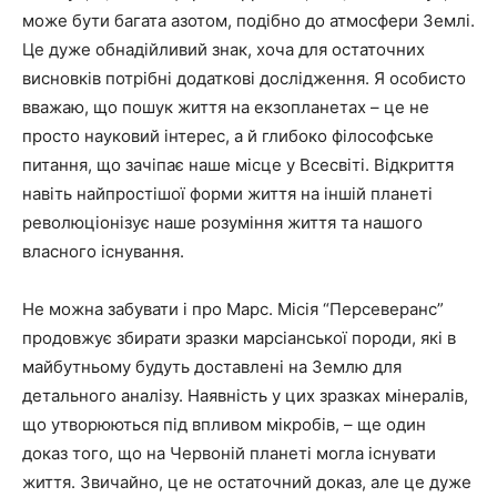
може бути багата азотом, подібно до атмосфери Землі.
Це дуже обнадійливий знак, хоча для остаточних
висновків потрібні додаткові дослідження. Я особисто
вважаю, що пошук життя на екзопланетах – це не
просто науковий інтерес, а й глибоко філософське
питання, що зачіпає наше місце у Всесвіті. Відкриття
навіть найпростішої форми життя на іншій планеті
революціонізує наше розуміння життя та нашого
власного існування.
Не можна забувати і про Марс. Місія “Персеверанс”
продовжує збирати зразки марсіанської породи, які в
майбутньому будуть доставлені на Землю для
детального аналізу. Наявність у цих зразках мінералів,
що утворюються під впливом мікробів, – ще один
доказ того, що на Червоній планеті могла існувати
життя. Звичайно, це не остаточний доказ, але це дуже