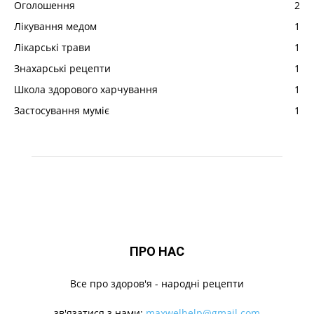
Оголошення
2
Лікування медом
1
Лікарські трави
1
Знахарські рецепти
1
Школа здорового харчування
1
Застосування муміє
1
ПРО НАС
Все про здоров'я - народні рецепти
зв'язатися з нами:
maxwelhelp@gmail.com