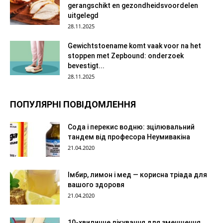
gerangschikt en gezondheidsvoordelen
uitgelegd
28.11.2025
Gewichtstoename komt vaak voor na het
stoppen met Zepbound: onderzoek
bevestigt...
28.11.2025
ПОПУЛЯРНІ ПОВІДОМЛЕННЯ
Сода і перекис водню: зцілювальний
тандем від професора Неумивакіна
21.04.2020
Імбир, лимон і мед — корисна тріада для
вашого здоровя
21.04.2020
10-хвилинне лікування для зменшення