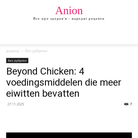
Anion
Все про здоров'я - народні рецепти
додому
Без рубрики
Без рубрики
Beyond Chicken: 4
voedingsmiddelen die meer
eiwitten bevatten
27.11.2025
7