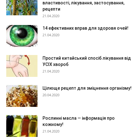
властивості, лікування, застосування,
рецепти
21.04.2020
14 ефективних вправ для здоровя очей!
21.04.2020
Простий китайський спосіб лікування від
УСІХ хвороб
21.04.2020
Цілюще рецепт для зміцнення організму!
20.04.2020
Рослинні масла — інформація про
кожному!
21.04.2020