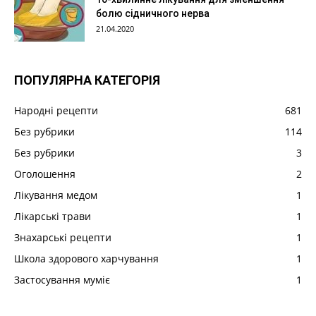
болю сідничного нерва
21.04.2020
ПОПУЛЯРНА КАТЕГОРІЯ
Народні рецепти
681
Без рубрики
114
Без рубрики
3
Оголошення
2
Лікування медом
1
Лікарські трави
1
Знахарські рецепти
1
Школа здорового харчування
1
Застосування муміє
1