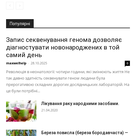
Популярні
Запис секвенування генома дозволяє
діагностувати новонароджених в той
самий день
maxwelhelp
-
28.10.2025
0
Революція в неонатології: чотири години, які змінюють життя Не
так давно здатність секвенувати геном людини була
прерогативою складних дорогих дослідницьких лабораторій. На
це були потрібні...
Лікування раку народними засобами.
21.04.2020
Береза повисла (береза бородавчаста) —