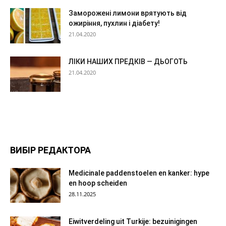
Заморожені лимони врятують від
ожиріння, пухлин і діабету!
21.04.2020
ЛІКИ НАШИХ ПРЕДКІВ — ДЬОГОТЬ
21.04.2020
ВИБІР РЕДАКТОРА
Medicinale paddenstoelen en kanker: hype
en hoop scheiden
28.11.2025
Eiwitverdeling uit Turkije: bezuinigingen