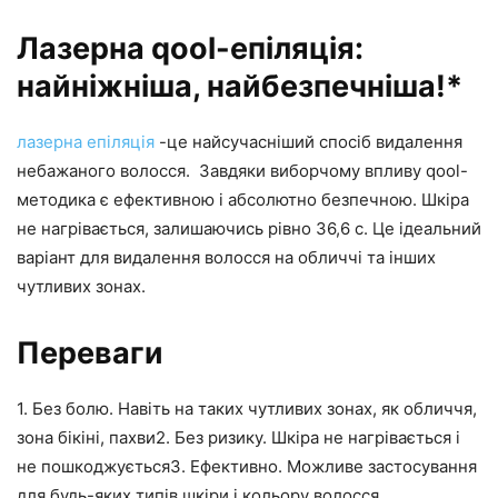
Лазерна qool-епіляція:
найніжніша, найбезпечніша!*
лазерна епіляція
-це найсучасніший спосіб видалення
небажаного волосся. Завдяки виборчому впливу qool-
методика є ефективною і абсолютно безпечною. Шкіра
не нагрівається, залишаючись рівно 36,6 с. Це ідеальний
варіант для видалення волосся на обличчі та інших
чутливих зонах.
Переваги
1. Без болю. Навіть на таких чутливих зонах, як обличчя,
зона бікіні, пахви2. Без ризику. Шкіра не нагрівається і
не пошкоджується3. Ефективно. Можливе застосування
для будь-яких типів шкіри і кольору волосся.