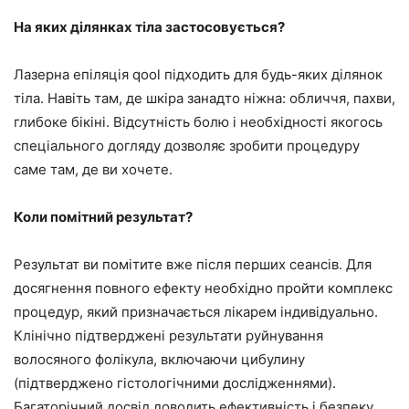
На яких ділянках тіла застосовується?
Лазерна епіляція qool підходить для будь-яких ділянок
тіла. Навіть там, де шкіра занадто ніжна: обличчя, пахви,
глибоке бікіні. Відсутність болю і необхідності якогось
спеціального догляду дозволяє зробити процедуру
саме там, де ви хочете.
Коли помітний результат?
Результат ви помітите вже після перших сеансів. Для
досягнення повного ефекту необхідно пройти комплекс
процедур, який призначається лікарем індивідуально.
Клінічно підтверджені результати руйнування
волосяного фолікула, включаючи цибулину
(підтверджено гістологічними дослідженнями).
Багаторічний досвід доводить ефективність і безпеку