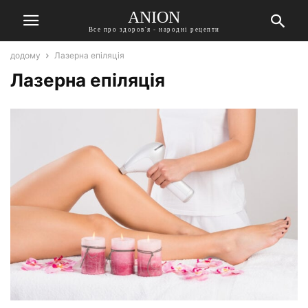
ANION
Все про здоров'я - народні рецепти
додому
Лазерна епіляція
Лазерна епіляція