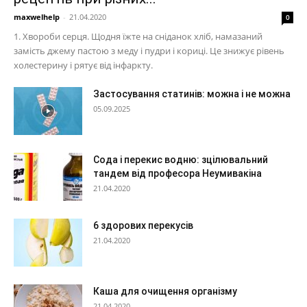
maxwelhelp
-
21.04.2020
0
1. Хвороби серця. Щодня їжте на сніданок хліб, намазаний
замість джему пастою з меду і пудри і кориці. Це знижує рівень
холестерину і рятує від інфаркту.
Застосування статинів: можна і не можна
05.09.2025
Сода і перекис водню: зцілювальний
тандем від професора Неумивакіна
21.04.2020
6 здорових перекусів
21.04.2020
Каша для очищення організму
21.04.2020