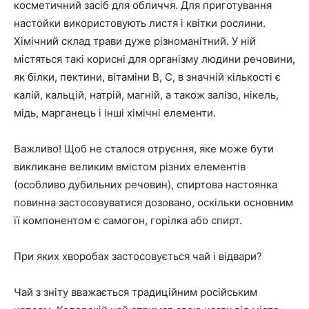
косметичний засіб для обличчя. Для приготування
настойки використовують листя і квітки рослини.
Хімічний склад трави дуже різноманітний. У ній
містяться такі корисні для організму людини речовини,
як білки, пектини, вітаміни В, С, в значній кількості є
калій, кальцій, натрій, магній, а також залізо, нікель,
мідь, марганець і інші хімічні елементи.
Важливо! Щоб не сталося отруєння, яке може бути
викликане великим вмістом різних елементів
(особливо дубильних речовин), спиртова настоянка
повинна застосовуватися дозовано, оскільки основним
її компонентом є самогон, горілка або спирт.
При яких хворобах застосовується чай і відвари?
Чай з зніту вважається традиційним російським