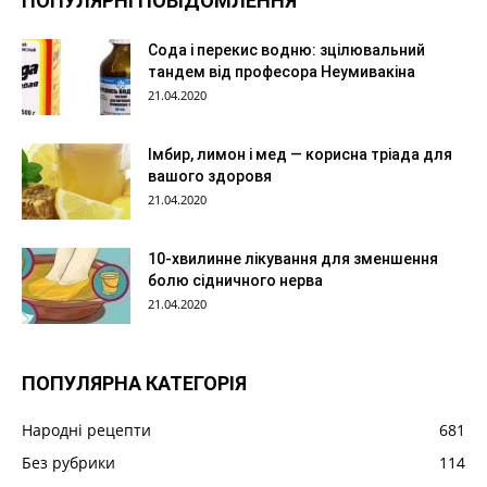
ПОПУЛЯРНІ ПОВІДОМЛЕННЯ
Сода і перекис водню: зцілювальний
тандем від професора Неумивакіна
21.04.2020
Імбир, лимон і мед — корисна тріада для
вашого здоровя
21.04.2020
10-хвилинне лікування для зменшення
болю сідничного нерва
21.04.2020
ПОПУЛЯРНА КАТЕГОРІЯ
Народні рецепти
681
Без рубрики
114