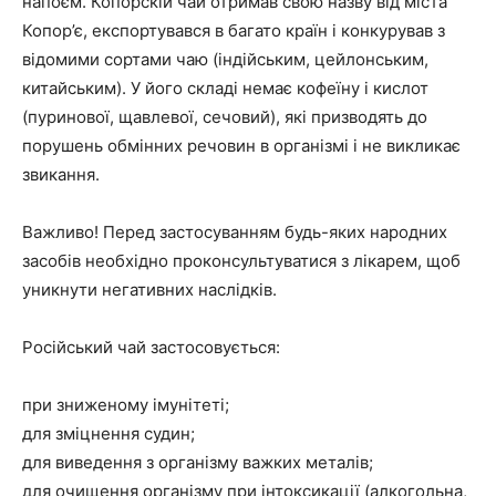
напоєм. Копорскій чай отримав свою назву від міста
Копор’є, експортувався в багато країн і конкурував з
відомими сортами чаю (індійським, цейлонським,
китайським). У його складі немає кофеїну і кислот
(пуринової, щавлевої, сечовий), які призводять до
порушень обмінних речовин в організмі і не викликає
звикання.
Важливо! Перед застосуванням будь-яких народних
засобів необхідно проконсультуватися з лікарем, щоб
уникнути негативних наслідків.
Російський чай застосовується:
при зниженому імунітеті;
для зміцнення судин;
для виведення з організму важких металів;
для очищення організму при інтоксикації (алкогольна,