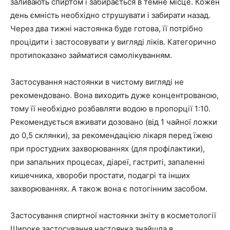
заливають спиртом і забирається в темне місце. Кожен
день ємність необхідно струшувати і забирати назад.
Через два тижні настоянка буде готова, її потрібно
процідити і застосовувати у вигляді ліків. Категорично
протипоказано займатися самолікуванням.
Застосування настоянки в чистому вигляді не
рекомендовано. Вона виходить дуже концентрованою,
тому її необхідно розбавляти водою в пропорції 1:10.
Рекомендується вживати дозовано (від 1 чайної ложки
до 0,5 склянки), за рекомендацією лікаря перед їжею
при простудних захворюваннях (для профілактики),
при запальних процесах, діареї, гастриті, запаленні
кишечника, хвороби простати, подагрі та інших
захворюваннях. А також вона є потогінним засобом.
Застосування спиртної настоянки зніту в косметології
Широке застосування настоянка знайшла в