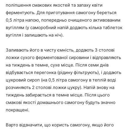
поліпшення смакових якостей та запаху квіти
ферментують. Для приготування самогону береться
0,5 літра напою, попередньо очищеного активованим
вугіллям (у саморобний напій додають кілька таблеток
вугілля і залишають на ніч).
Заливають його в чисту ємність, додають 3 столові
ложки сухого ферментованої сировини і відправляють
на тиждень в темне, сухе місце. Після семи днів
відбувається перегонка (рідину фільтрують), і додають
цукровий сироп (на 0,5 літра самогону в теплій воді
розчиняють 2 столові ложки цукру). Напій знову на
тиждень забирається в темне місце. Після цього
смакові якості домашнього самогону будуть значно
покращені.
Варто відзначити, що користь самогону, якщо його