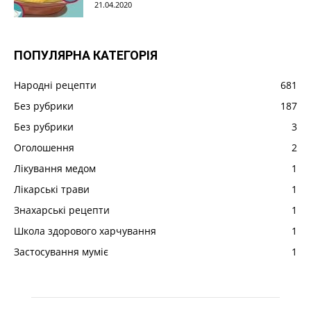
21.04.2020
ПОПУЛЯРНА КАТЕГОРІЯ
Народні рецепти
681
Без рубрики
187
Без рубрики
3
Оголошення
2
Лікування медом
1
Лікарські трави
1
Знахарські рецепти
1
Школа здорового харчування
1
Застосування муміє
1