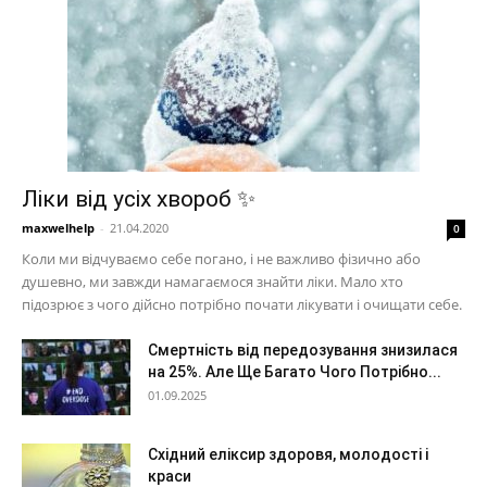
Ліки від усіх хвороб ✨
maxwelhelp
-
21.04.2020
0
Коли ми відчуваємо себе погано, і не важливо фізично або
душевно, ми завжди намагаємося знайти ліки. Мало хто
підозрює з чого дійсно потрібно почати лікувати і очищати себе.
Смертність від передозування знизилася
на 25%. Але Ще Багато Чого Потрібно...
01.09.2025
Східний еліксир здоровя, молодості і
краси