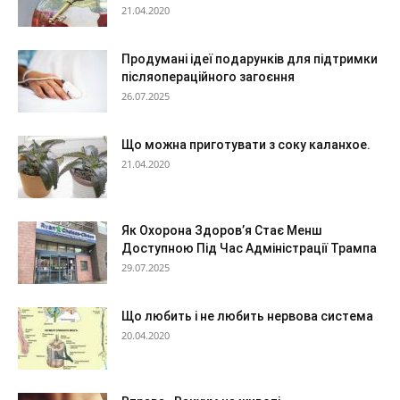
21.04.2020
Продумані ідеї подарунків для підтримки
післяопераційного загоєння
26.07.2025
Що можна приготувати з соку каланхое.
21.04.2020
Як Охорона Здоров’я Стає Менш
Доступною Під Час Адміністрації Трампа
29.07.2025
Що любить і не любить нервова система
20.04.2020