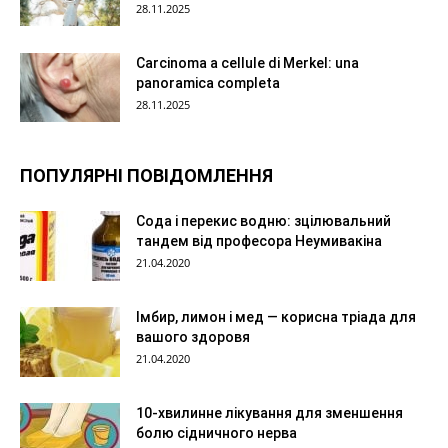
28.11.2025
Carcinoma a cellule di Merkel: una
panoramica completa
28.11.2025
ПОПУЛЯРНІ ПОВІДОМЛЕННЯ
Сода і перекис водню: зцілювальний
тандем від професора Неумивакіна
21.04.2020
Імбир, лимон і мед — корисна тріада для
вашого здоровя
21.04.2020
10-хвилинне лікування для зменшення
болю сідничного нерва