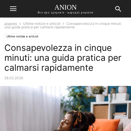
ANION
Все про здоров'я - народні рецепти
додому
Ultime notizie e articoli
Consapevolezza in cinque minuti:
una guida pratica per calmarsi rapidamente
Ultime notizie e articoli
Consapevolezza in cinque
minuti: una guida pratica per
calmarsi rapidamente
28.02.2026